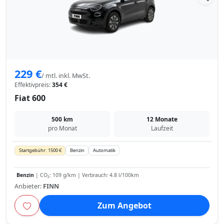
229 €
/ mtl. inkl. MwSt.
Effektivpreis:
354 €
Fiat 600
500 km
12 Monate
pro Monat
Laufzeit
Startgebühr: 1500 €
Benzin
Automatik
Benzin
| CO₂: 109 g/km | Verbrauch: 4.8 l/100km
Anbieter:
FINN
Zum Angebot