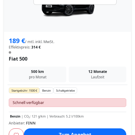
189 €
/ mtl. inkl. MwSt.
Effektivpreis:
314 €
Fiat 500
500 km
12 Monate
pro Monat
Laufzeit
Startgebühr: 1500 €
Benzin
Schaltgetriebe
Schnell verfügbar
Benzin
| CO₂: 121 g/km | Verbrauch: 5.2 l/100km
Anbieter:
FINN
Zum Angebot