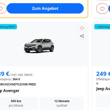
Zum Angebot
ferung 299 €
Lieferung
39 €
249 
/ mtl. inkl. MwSt.
ktivpreis:
364 €
Effektivpr
URCHSCHNITTLICHER PREIS
Jeep A
ep Avenger
500 km
12 Monate
pro Monat
Laufzeit