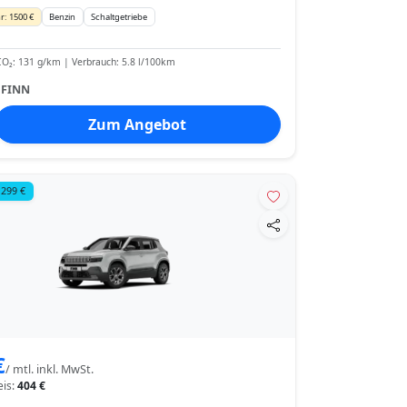
r: 1500 €
Benzin
Schaltgetriebe
O₂: 131 g/km | Verbrauch: 5.8 l/100km
:
FINN
Zum Angebot
 299 €
€
/ mtl. inkl. MwSt.
eis:
404 €