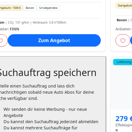
Startgebüh
rtgebühr: 1500 €
Benzin
Schaltgetriebe
Benzin
| C
zin
| CO₂: 131 g/km | Verbrauch: 5.8 l/100km
ieter:
FINN
Anbieter
Zum Angebot
Lieferung
Suchauftrag speichern
stelle einen Suchauftrag und lass dich
nachrichtigen sobald neue Auto Abos für deine
che verfügbar sind.
Wir senden dir keine Werbung - nur neue
Angebote
279 
Du kannst den Suchauftrag jederzeit abmelden
Effektivpr
Du kannst mehrere Suchaufträge für