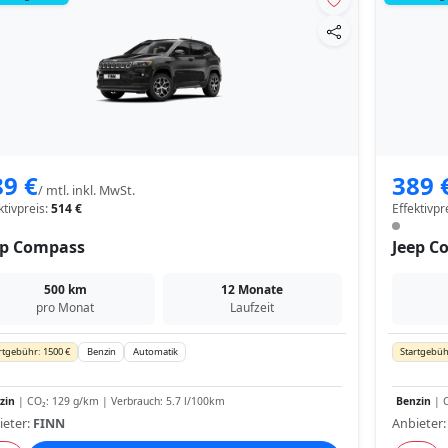
89 €
389 
/ mtl. inkl. MwSt.
ktivpreis:
514 €
Effektivpr
ep Compass
Jeep C
500 km
12 Monate
pro Monat
Laufzeit
rtgebühr: 1500 €
Benzin
Automatik
Startgebüh
zin
| CO₂: 129 g/km | Verbrauch: 5.7 l/100km
Benzin
| C
ieter:
FINN
Anbieter