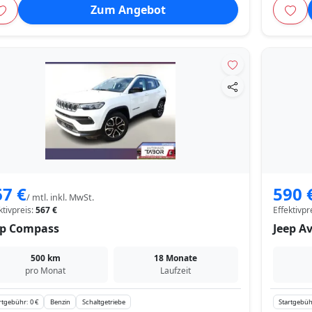
Zum Angebot
67 €
590 
/ mtl. inkl. MwSt.
ktivpreis:
567 €
Effektivpr
ep Compass
Jeep A
500 km
18 Monate
pro Monat
Laufzeit
rtgebühr: 0 €
Benzin
Schaltgetriebe
Startgebüh