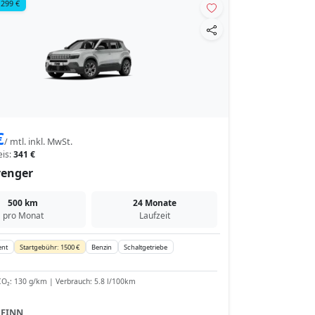
 299 €
€
/ mtl. inkl. MwSt.
eis:
341 €
venger
500 km
24 Monate
pro Monat
Laufzeit
ent
Startgebühr: 1500 €
Benzin
Schaltgetriebe
O₂: 130 g/km | Verbrauch: 5.8 l/100km
:
FINN