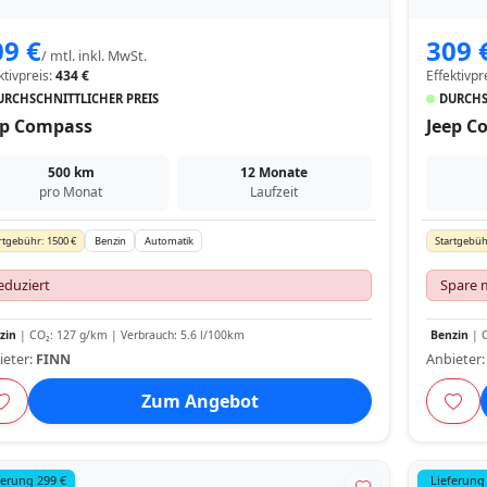
09 €
309 
/ mtl. inkl. MwSt.
ktivpreis:
434 €
Effektivpr
URCHSCHNITTLICHER PREIS
DURCHS
ep Compass
Jeep C
500 km
12 Monate
pro Monat
Laufzeit
rtgebühr: 1500 €
Benzin
Automatik
Startgebüh
eduziert
Spare 
zin
| CO₂: 127 g/km | Verbrauch: 5.6 l/100km
Benzin
| C
ieter:
FINN
Anbieter
Zum Angebot
ferung 299 €
Lieferung