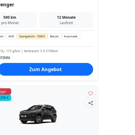
venger
500 km
12 Monate
pro Monat
Laufzeit
ent
AHK
Startgebühr: 1500 €
Benzin
Automatik
O₂: 113 g/km | Verbrauch: 5.0 l/100km
:
FINN
Zum Angebot
iger
 299 €