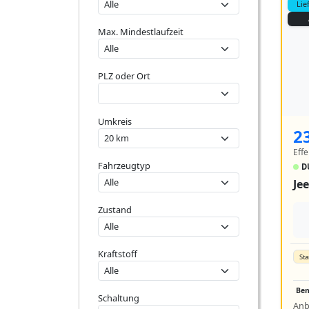
Lie
Max. Mindestlaufzeit
PLZ oder Ort
Umkreis
2
Effe
Fahrzeugtyp
D
Je
Zustand
Kraftstoff
Sta
Ben
Schaltung
Anb