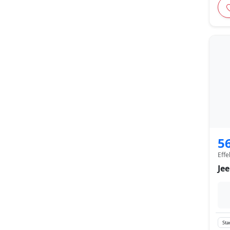
5
Effe
Je
Sta