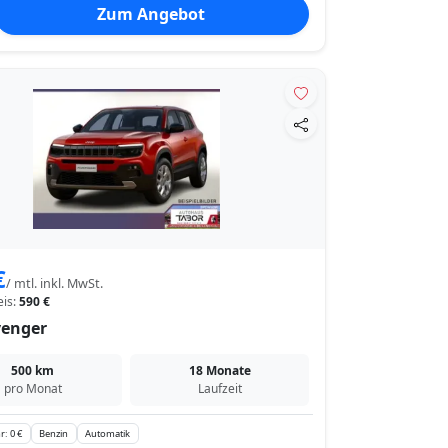
Zum Angebot
€
/ mtl. inkl. MwSt.
eis:
590 €
venger
500 km
18 Monate
pro Monat
Laufzeit
r: 0 €
Benzin
Automatik