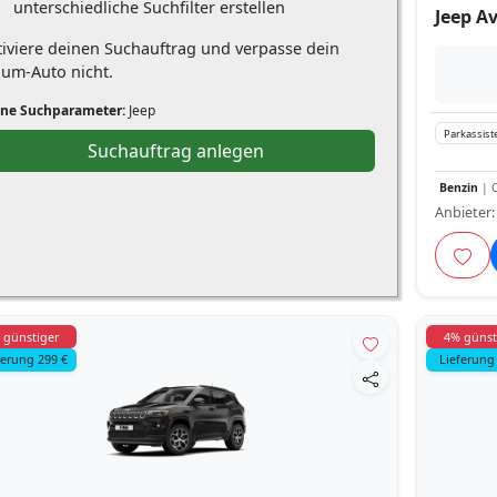
unterschiedliche Suchfilter erstellen
Jeep A
tiviere deinen Suchauftrag und verpasse dein
aum-Auto nicht.
ne Suchparameter:
Jeep
Parkassist
Suchauftrag anlegen
Benzin
| C
Anbieter
 günstiger
4% günst
ferung 299 €
Lieferung