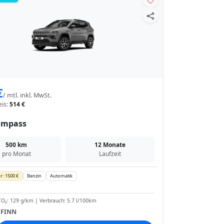
€
/ mtl. inkl. MwSt.
eis:
514 €
ompass
500 km
12 Monate
pro Monat
Laufzeit
r: 1500 €
Benzin
Automatik
O₂: 129 g/km | Verbrauch: 5.7 l/100km
:
FINN