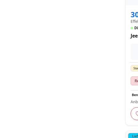
3
Effe
D
Je
Sta
R
Ben
Anb
Lie