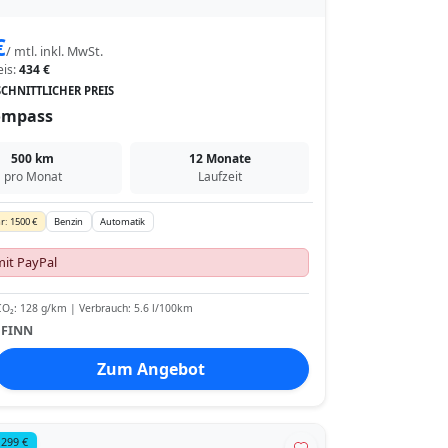
€
/ mtl. inkl. MwSt.
eis:
434 €
CHNITTLICHER PREIS
ompass
500 km
12 Monate
pro Monat
Laufzeit
r: 1500 €
Benzin
Automatik
mit PayPal
O₂: 128 g/km | Verbrauch: 5.6 l/100km
:
FINN
Zum Angebot
 299 €