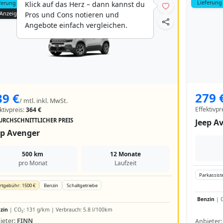
Lieferung
ferung 299 €
Klick auf das Herz – dann kannst du
Anzeige
Pros und Cons notieren und
Angebote einfach vergleichen.
279 
39 €
/ mtl. inkl. MwSt.
Effektivpr
ktivpreis:
364 €
URCHSCHNITTLICHER PREIS
Jeep A
ep Avenger
500 km
12 Monate
pro Monat
Laufzeit
Parkassist
rtgebühr: 1500 €
Benzin
Schaltgetriebe
Benzin
| C
zin
| CO₂: 131 g/km | Verbrauch: 5.8 l/100km
ieter:
FINN
Anbieter