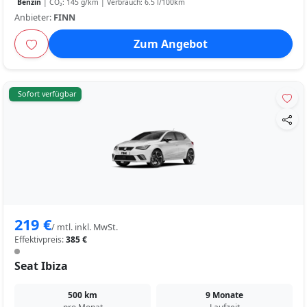
Benzin
| CO₂: 145 g/km | Verbrauch: 6.5 l/100km
Anbieter:
FINN
Zum Angebot
Sofort verfügbar
219 €
/ mtl. inkl. MwSt.
Effektivpreis:
385 €
Seat Ibiza
500 km
9 Monate