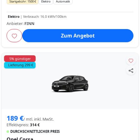
Startgebühr: 1500 €
Elektro
Automatik
Elektro
| Verbrauch: 16.0 kWh/100km
Anbieter:
FINN
Zum Angebot
5% günstiger
Lieferung 299 €
189 €
/ mtl. inkl. MwSt.
Effektivpreis:
314 €
DURCHSCHNITTLICHER PREIS
Opel Corsa