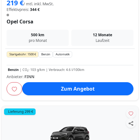
219 €
/ mtl. inkl. MwSt.
Effektivpreis:
344 €
Opel Corsa
500 km
12 Monate
pro Monat
Laufzeit
Startgebühr: 1500 €
Benzin
Automatik
Benzin
| CO₂: 103 g/km | Verbrauch: 4.6 l/100km
Anbieter:
FINN
Zum Angebot
Lieferung 299 €