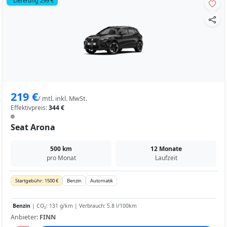
Lieferung 299 €
219 €
/ mtl. inkl. MwSt.
Effektivpreis:
344 €
Seat Arona
500 km
12 Monate
pro Monat
Laufzeit
Startgebühr: 1500 €
Benzin
Automatik
Benzin
| CO₂: 131 g/km | Verbrauch: 5.8 l/100km
Anbieter:
FINN