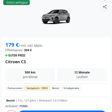
Sofort verfügbar
179 €
/ mtl. inkl. MwSt.
Effektivpreis:
304 €
GUTER PREIS
Citroen C3
500 km
12 Monate
pro Monat
Laufzeit
Parkassistent
Startgebühr: 1500 €
Benzin
Schaltgetriebe
Benzin
| CO₂: 127 g/km | Verbrauch: 5.6 l/100km
Anbieter:
FINN