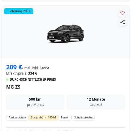
Lieferung 299 €
209 €
/ mtl. inkl. MwSt.
Effektivpreis:
334 €
DURCHSCHNITTLICHER PREIS
MG ZS
500 km
12 Monate
pro Monat
Laufzeit
Parkassistent
Startgebühr: 1500 €
Benzin
Schaltgetriebe