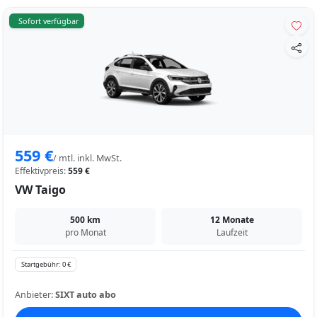
Sofort verfügbar
559 €
/ mtl. inkl. MwSt.
Effektivpreis:
559 €
VW Taigo
500 km
12 Monate
pro Monat
Laufzeit
Startgebühr: 0 €
Anbieter:
SIXT auto abo