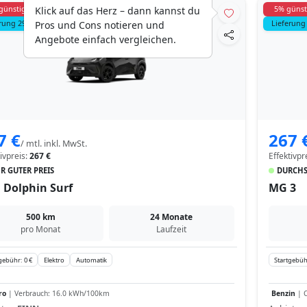
günstiger
5% günst
Klick auf das Herz – dann kannst du
rung 299 €
Lieferung
Pros und Cons notieren und
Angebote einfach vergleichen.
7 €
267 
/ mtl. inkl. MwSt.
tivpreis:
267 €
Effektivpr
R GUTER PREIS
DURCHS
 Dolphin Surf
MG 3
500 km
24 Monate
pro Monat
Laufzeit
gebühr: 0 €
Elektro
Automatik
Startgebüh
ro
| Verbrauch: 16.0 kWh/100km
Benzin
| C