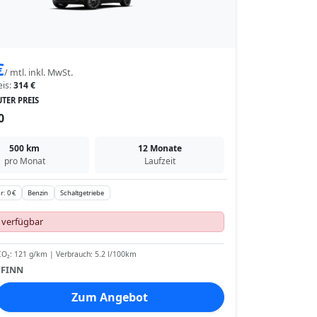
€
/ mtl. inkl. MwSt.
eis:
314 €
TER PREIS
0
500 km
12 Monate
pro Monat
Laufzeit
r: 0 €
Benzin
Schaltgetriebe
 verfügbar
O₂: 121 g/km | Verbrauch: 5.2 l/100km
:
FINN
Zum Angebot