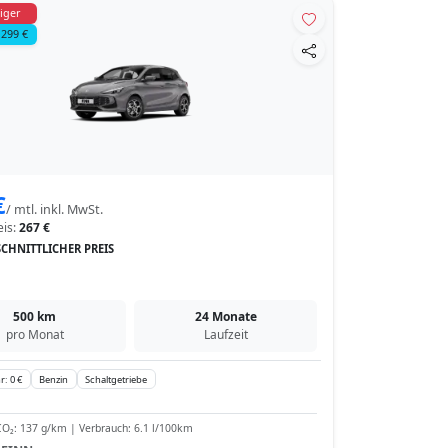
iger
 299 €
€
/ mtl. inkl. MwSt.
eis:
267 €
CHNITTLICHER PREIS
500 km
24 Monate
pro Monat
Laufzeit
r: 0 €
Benzin
Schaltgetriebe
O₂: 137 g/km | Verbrauch: 6.1 l/100km