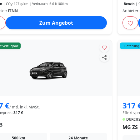
in
| CO₂: 127 g/km | Verbrauch: 5.6 l/100km
Benzin
| C
ter:
FINN
Anbieter
Zum Angebot
t verfügbar
Lieferung
7 €
317 
/ mtl. inkl. MwSt.
tivpreis:
317 €
Effektivpr
DURCHS
3
MG ZS
500 km
24 Monate