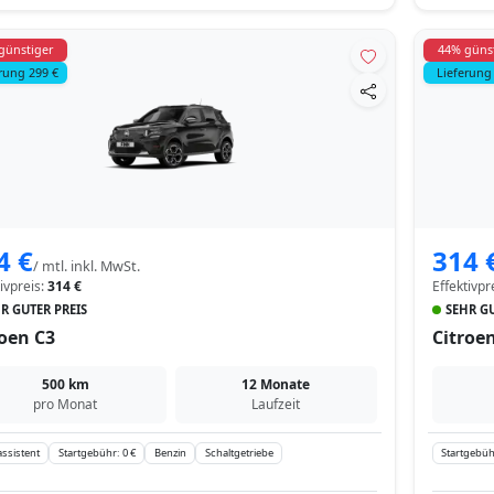
günstiger
44% güns
rung 299 €
Lieferung
4 €
314 
/ mtl. inkl. MwSt.
tivpreis:
314 €
Effektivpr
R GUTER PREIS
SEHR GU
roen C3
Citroe
500 km
12 Monate
pro Monat
Laufzeit
ssistent
Startgebühr: 0 €
Benzin
Schaltgetriebe
Startgebüh