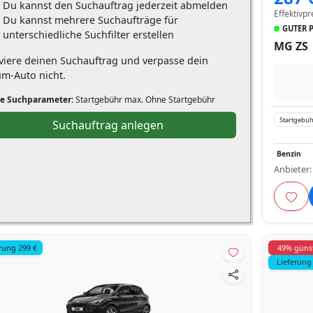
Du kannst den Suchauftrag jederzeit abmelden
Effektivpr
Du kannst mehrere Suchaufträge für
GUTER P
unterschiedliche Suchfilter erstellen
MG ZS
iviere deinen Suchauftrag und verpasse dein
um-Auto nicht.
e Suchparameter:
Startgebühr max. Ohne Startgebühr
Startgebüh
Suchauftrag anlegen
Benzin
Anbieter
rung 299 €
49% güns
Lieferung