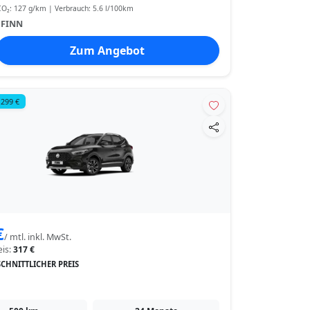
O₂: 127 g/km | Verbrauch: 5.6 l/100km
:
FINN
Zum Angebot
 299 €
€
/ mtl. inkl. MwSt.
eis:
317 €
CHNITTLICHER PREIS