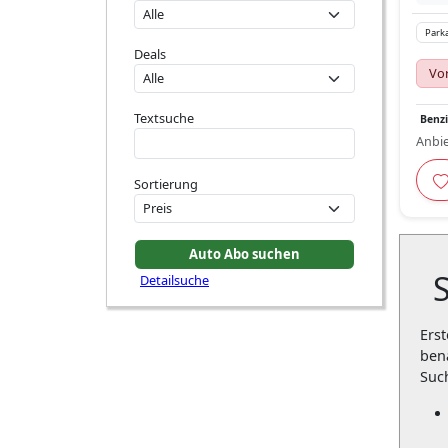
Parka
Deals
Vor
Textsuche
Benz
Anbie
Sortierung
Detailsuche
Erst
ben
Suc