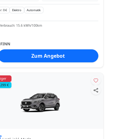
r: 0 €
Elektro
Automatik
Verbrauch: 15.6 kWh/100km
:
FINN
Zum Angebot
iger
 299 €
€