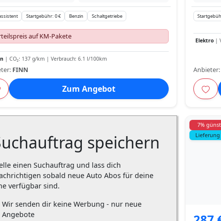
ssistent
Startgebühr: 0 €
Benzin
Schaltgetriebe
Startgebüh
teilspreis auf KM-Pakete
Elektro
| 
in
| CO₂: 137 g/km | Verbrauch: 6.1 l/100km
ter:
FINN
Anbieter
Zum Angebot
7% günst
Lieferung
Suchauftrag speichern
elle einen Suchauftrag und lass dich
achrichtigen sobald neue Auto Abos für deine
he verfügbar sind.
Wir senden dir keine Werbung - nur neue
Angebote
287 