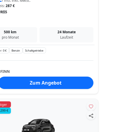
/ mtl. inkl. MwSt.
eis:
287 €
REIS
500 km
24 Monate
pro Monat
Laufzeit
r: 0 €
Benzin
Schaltgetriebe
:
FINN
Zum Angebot
tiger
 299 €