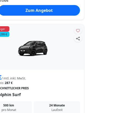
:
FINN
Zum Angebot
iger
 299 €
€
/ mtl. inkl. MwSt.
eis:
287 €
CHNITTLICHER PREIS
lphin Surf
500 km
24 Monate
pro Monat
Laufzeit