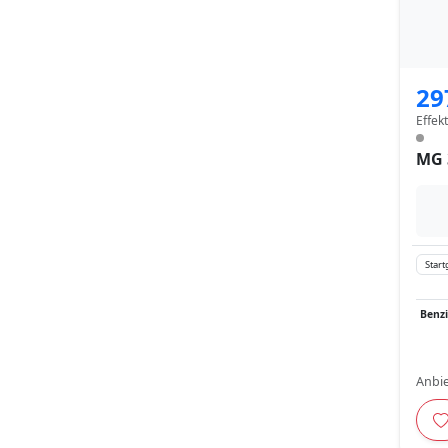
29
Effek
MG 
Start
Benz
Anbie