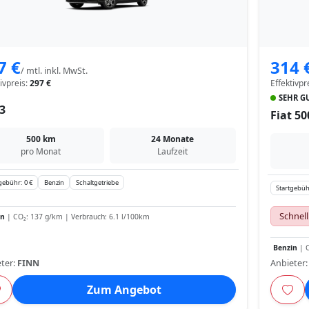
7 €
314 
/ mtl. inkl. MwSt.
tivpreis:
297 €
Effektivpr
SEHR GU
3
Fiat 50
500 km
24 Monate
pro Monat
Laufzeit
gebühr: 0 €
Benzin
Schaltgetriebe
Startgebüh
Schnell
in
| CO₂: 137 g/km | Verbrauch: 6.1 l/100km
Benzin
| C
ter:
FINN
Anbieter
Zum Angebot