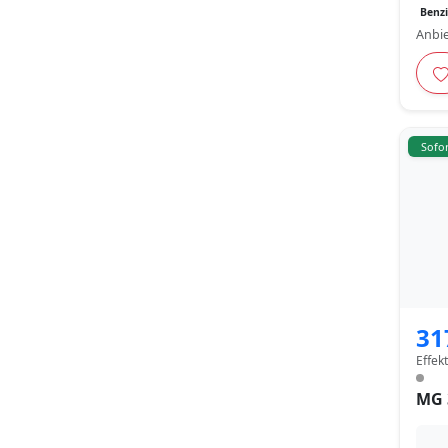
Benz
Anbie
Sofor
31
Effek
MG 