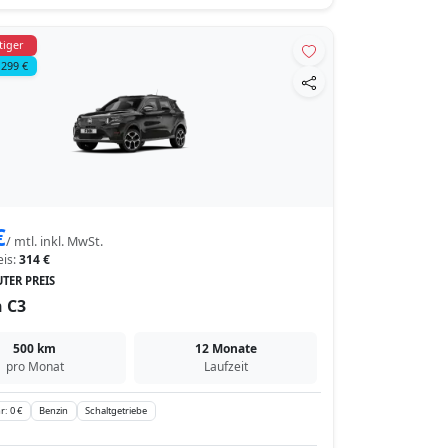
tiger
 299 €
€
/ mtl. inkl. MwSt.
eis:
314 €
TER PREIS
n C3
500 km
12 Monate
pro Monat
Laufzeit
r: 0 €
Benzin
Schaltgetriebe