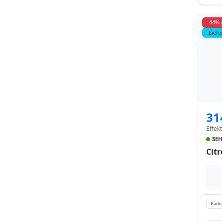
44% 
Liefe
31
Effek
SEH
Cit
Parka