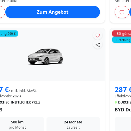
ter:
FINN
Anbieter
Zum Angebot
rung 299 €
5% günst
Lieferung
7 €
287 
/ mtl. inkl. MwSt.
tivpreis:
287 €
Effektivpr
CHSCHNITTLICHER PREIS
DURCHS
3
BYD Do
500 km
24 Monate
pro Monat
Laufzeit