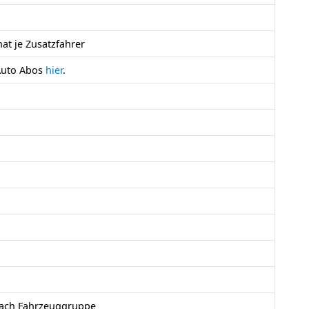
at je Zusatzfahrer
 Auto Abos
hier
.
nach Fahrzeuggruppe