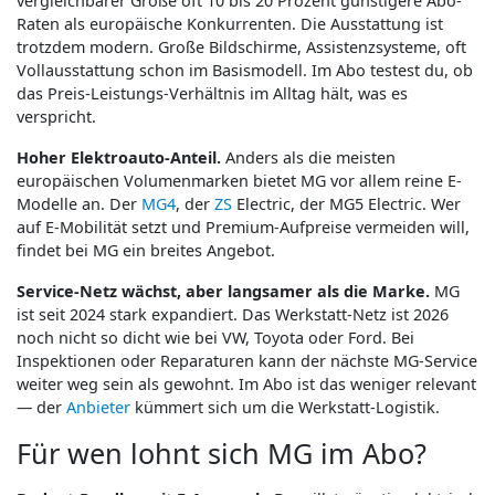
vergleichbarer Größe oft 10 bis 20 Prozent günstigere Abo-
Raten als europäische Konkurrenten. Die Ausstattung ist
trotzdem modern. Große Bildschirme, Assistenzsysteme, oft
Vollausstattung schon im Basismodell. Im Abo testest du, ob
das Preis-Leistungs-Verhältnis im Alltag hält, was es
verspricht.
Hoher Elektroauto-Anteil.
Anders als die meisten
europäischen Volumenmarken bietet MG vor allem reine E-
Modelle an. Der
MG4
, der
ZS
Electric, der MG5 Electric. Wer
auf E-Mobilität setzt und Premium-Aufpreise vermeiden will,
findet bei MG ein breites Angebot.
Service-Netz wächst, aber langsamer als die Marke.
MG
ist seit 2024 stark expandiert. Das Werkstatt-Netz ist 2026
noch nicht so dicht wie bei VW, Toyota oder Ford. Bei
Inspektionen oder Reparaturen kann der nächste MG-Service
weiter weg sein als gewohnt. Im Abo ist das weniger relevant
— der
Anbieter
kümmert sich um die Werkstatt-Logistik.
Für wen lohnt sich MG im Abo?