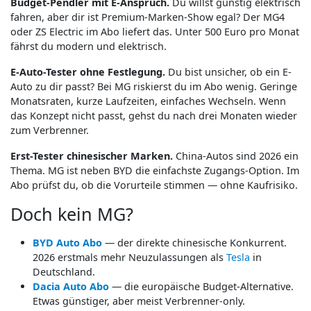
Budget-Pendler mit E-Anspruch.
Du willst günstig elektrisch
fahren, aber dir ist Premium-Marken-Show egal? Der MG4
oder ZS Electric im Abo liefert das. Unter 500 Euro pro Monat
fährst du modern und elektrisch.
E-Auto-Tester ohne Festlegung.
Du bist unsicher, ob ein E-
Auto zu dir passt? Bei MG riskierst du im Abo wenig. Geringe
Monatsraten, kurze Laufzeiten, einfaches Wechseln. Wenn
das Konzept nicht passt, gehst du nach drei Monaten wieder
zum Verbrenner.
Erst-Tester chinesischer Marken.
China-Autos sind 2026 ein
Thema. MG ist neben BYD die einfachste Zugangs-Option. Im
Abo prüfst du, ob die Vorurteile stimmen — ohne Kaufrisiko.
Doch kein MG?
BYD Auto Abo
— der direkte chinesische Konkurrent.
2026 erstmals mehr Neuzulassungen als
Tesla
in
Deutschland.
Dacia Auto Abo
— die europäische Budget-Alternative.
Etwas günstiger, aber meist Verbrenner-only.