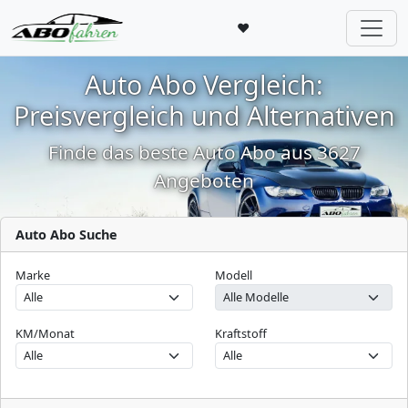
♥
Auto Abo Vergleich:
Preisvergleich und Alternativen
Finde das beste Auto Abo aus 3627
Angeboten
Auto Abo Suche
Marke
Modell
KM/Monat
Kraftstoff