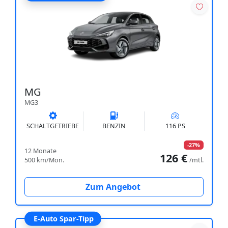
MG
MG3
SCHALTGETRIEBE
BENZIN
116 PS
-27%
12 Monate
126 €
500 km/Mon.
/mtl.
Zum Angebot
E-Auto Spar-Tipp