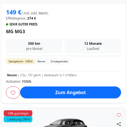
149 €
/ mtl. inkl. MwSt.
Effektivpreis:
274 €
SEHR GUTER PREIS
MG MG3
500 km
12 Monate
pro Monat
Laufzeit
Startgebühr: 1500 €
Benzin
Schaltgetriebe
Benzin
| CO₂: 137 g/km | Verbrauch: 6.1 l/100km
Anbieter:
FINN
Zum Angebot
14% günstiger
Lieferung 299 €