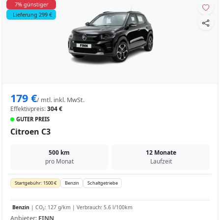
7% günstiger
Lieferung 299 €
179 €
/ mtl. inkl. MwSt.
Effektivpreis:
304 €
GUTER PREIS
Citroen C3
500 km
12 Monate
pro Monat
Laufzeit
Startgebühr: 1500 €
Benzin
Schaltgetriebe
Benzin
| CO₂: 127 g/km | Verbrauch: 5.6 l/100km
Anbieter:
FINN