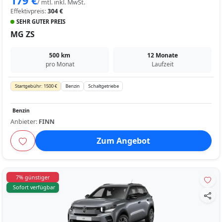
179 €
/ mtl. inkl. MwSt.
Effektivpreis:
304 €
SEHR GUTER PREIS
MG ZS
500 km
12 Monate
pro Monat
Laufzeit
Startgebühr: 1500 €
Benzin
Schaltgetriebe
Benzin
Anbieter:
FINN
Zum Angebot
7% günstiger
Sofort verfügbar