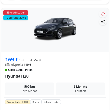
15% günstiger
Lieferung 299 €
169 €
/ mtl. inkl. MwSt.
Effektivpreis:
419 €
SEHR GUTER PREIS
Hyundai i20
500 km
6 Monate
pro Monat
Laufzeit
Startgebühr: 1500 €
Benzin
Schaltgetriebe