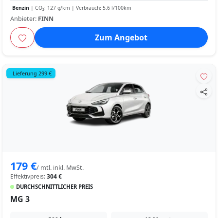
Benzin
| CO₂: 127 g/km | Verbrauch: 5.6 l/100km
Anbieter:
FINN
Zum Angebot
Lieferung 299 €
179 €
/ mtl. inkl. MwSt.
Effektivpreis:
304 €
DURCHSCHNITTLICHER PREIS
MG 3