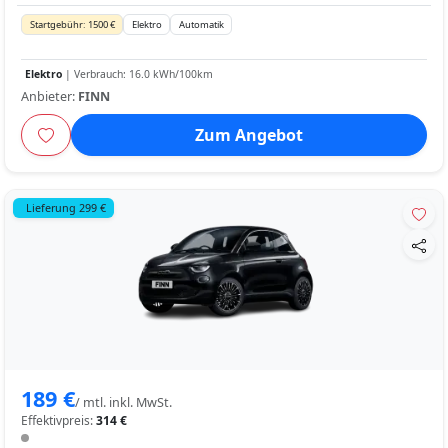
Startgebühr: 1500 €
Elektro
Automatik
Elektro
| Verbrauch: 16.0 kWh/100km
Anbieter:
FINN
Zum Angebot
Lieferung 299 €
189 €
/ mtl. inkl. MwSt.
Effektivpreis:
314 €