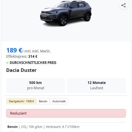
189 €
/ mtl. inkl. MwSt.
Effektivpreis:
314 €
DURCHSCHNITTLICHER PREIS
Dacia Duster
500 km
12 Monate
pro Monat
Laufzeit
Startgebühr: 1500 €
Benzin
Automatik
Reduziert
Benzin
| CO₂: 106 g/km | Verbrauch: 4.7 l/100km