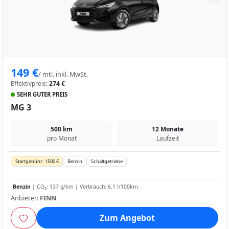
149 €
/ mtl. inkl. MwSt.
Effektivpreis:
274 €
SEHR GUTER PREIS
MG 3
500 km
12 Monate
pro Monat
Laufzeit
Startgebühr: 1500 €
Benzin
Schaltgetriebe
Benzin
| CO₂: 137 g/km | Verbrauch: 6.1 l/100km
Anbieter:
FINN
Zum Angebot