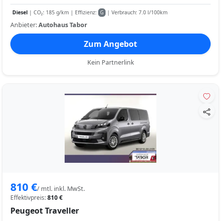
Diesel
| CO₂: 185 g/km | Effizienz:
| Verbrauch: 7.0 l/100km
G
Anbieter:
Autohaus Tabor
Zum Angebot
Kein Partnerlink
810 €
/ mtl. inkl. MwSt.
Effektivpreis:
810 €
Peugeot Traveller