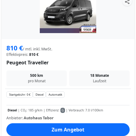
810 €
/ mtl. inkl. MwSt.
Effektivpreis:
810 €
Peugeot Traveller
500 km
18 Monate
pro Monat
Laufzeit
Startgebühr: 0 €
Diesel
Automatik
Diesel
| CO₂: 185 g/km | Effizienz:
| Verbrauch: 7.0 l/100km
G
Anbieter:
Autohaus Tabor
Zum Angebot