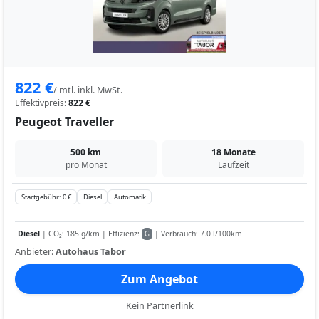
822 €
/ mtl. inkl. MwSt.
Effektivpreis:
822 €
Peugeot Traveller
500 km
18 Monate
pro Monat
Laufzeit
Startgebühr: 0 €
Diesel
Automatik
Diesel
| CO₂: 185 g/km | Effizienz:
| Verbrauch: 7.0 l/100km
G
Anbieter:
Autohaus Tabor
Zum Angebot
Kein Partnerlink