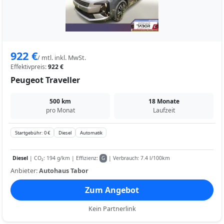
922 €
/ mtl. inkl. MwSt.
Effektivpreis:
922 €
Peugeot Traveller
500 km
18 Monate
pro Monat
Laufzeit
Startgebühr: 0 €
Diesel
Automatik
Diesel
| CO₂: 194 g/km | Effizienz:
| Verbrauch: 7.4 l/100km
G
Anbieter:
Autohaus Tabor
Zum Angebot
Kein Partnerlink