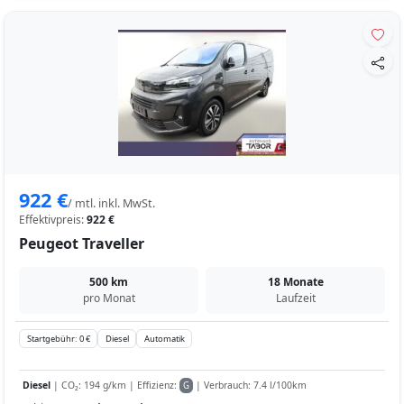
922 €
/ mtl. inkl. MwSt.
Effektivpreis:
922 €
Peugeot Traveller
500 km
18 Monate
pro Monat
Laufzeit
Startgebühr: 0 €
Diesel
Automatik
Diesel
| CO₂: 194 g/km | Effizienz:
| Verbrauch: 7.4 l/100km
G