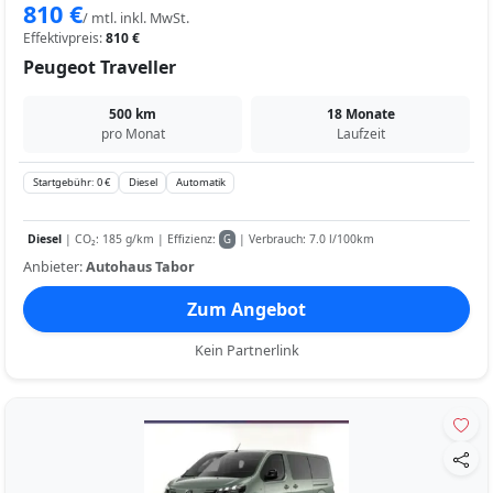
810 €
/ mtl. inkl. MwSt.
Effektivpreis:
810 €
Peugeot Traveller
500 km
18 Monate
pro Monat
Laufzeit
Startgebühr: 0 €
Diesel
Automatik
Diesel
| CO₂: 185 g/km | Effizienz:
| Verbrauch: 7.0 l/100km
G
Anbieter:
Autohaus Tabor
Zum Angebot
Kein Partnerlink