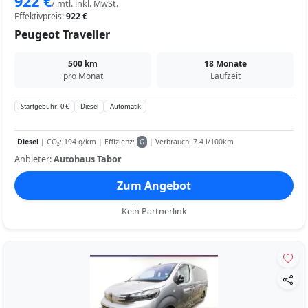
922 €
/ mtl. inkl. MwSt.
Effektivpreis:
922 €
Peugeot Traveller
500 km
18 Monate
pro Monat
Laufzeit
Startgebühr: 0 €
Diesel
Automatik
Diesel
| CO₂: 194 g/km | Effizienz:
| Verbrauch: 7.4 l/100km
G
Anbieter:
Autohaus Tabor
Zum Angebot
Kein Partnerlink