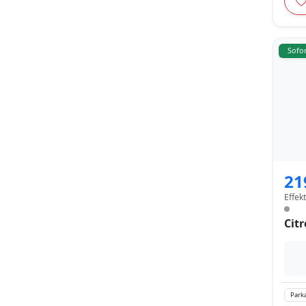
Sofor
21
Effek
Citr
Parka