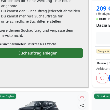
Wir senden dir keine Werbung - nur neue
Angebote
209 
Du kannst den Suchauftrag jederzeit abmelden
Effektivpr
Du kannst mehrere Suchaufträge für
DURCHS
unterschiedliche Suchfilter erstellen
Dacia 
iviere deinen Suchauftrag und verpasse dein
um-Auto nicht.
e Suchparameter:
Lieferzeit bis 1 Woche
Startgebüh
Suchauftrag anlegen
Benzin
| C
Anbieter
t verfügbar
Sofort ve