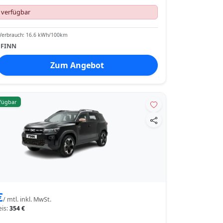
 verfügbar
Verbrauch: 16.6 kWh/100km
:
FINN
Zum Angebot
rfügbar
€
/ mtl. inkl. MwSt.
eis:
354 €