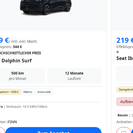
9 €
219 
/ mtl. inkl. MwSt.
tivpreis:
344 €
Effektivpr
CHSCHNITTLICHER PREIS
Seat Ib
 Dolphin Surf
500 km
12 Monate
pro Monat
Laufzeit
Startgebüh
gebühr: 1500 €
Elektro
Automatik
Aufbere
ro
| Verbrauch: 16.0 kWh/100km
Benzin
| C
ter:
FINN
Anbieter