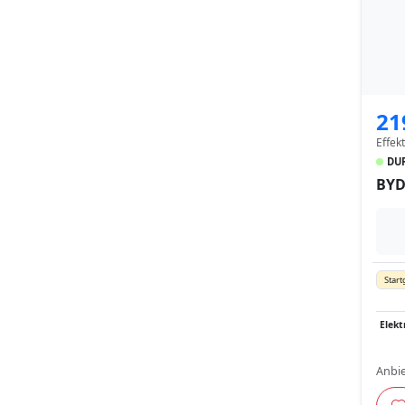
21
Effek
DUR
BYD
Start
Elekt
Anbie