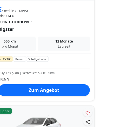
€
/ mtl. inkl. MwSt.
eis:
334 €
CHNITTLICHER PREIS
Bigster
500 km
12 Monate
pro Monat
Laufzeit
r: 1500 €
Benzin
Schaltgetriebe
O₂: 123 g/km | Verbrauch: 5.4 l/100km
:
FINN
Zum Angebot
rfügbar