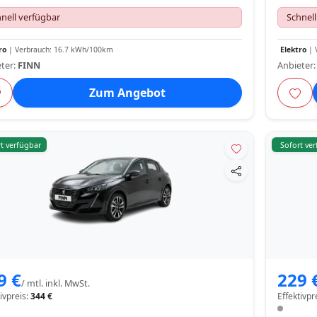
nell verfügbar
Schnell
ro
| Verbrauch: 16.7 kWh/100km
Elektro
| 
ter:
FINN
Anbieter
Zum Angebot
t verfügbar
Sofort ve
9 €
229 
/ mtl. inkl. MwSt.
tivpreis:
344 €
Effektivpr