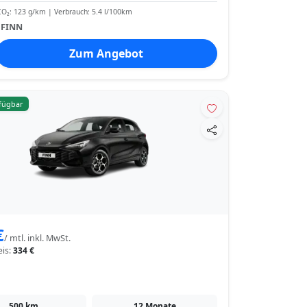
O₂: 123 g/km | Verbrauch: 5.4 l/100km
:
FINN
Zum Angebot
rfügbar
€
/ mtl. inkl. MwSt.
eis:
334 €
500 km
12 Monate