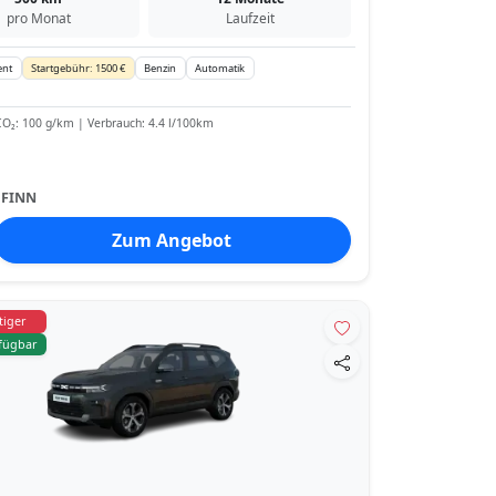
pro Monat
Laufzeit
ent
Startgebühr: 1500 €
Benzin
Automatik
O₂: 100 g/km | Verbrauch: 4.4 l/100km
:
FINN
Zum Angebot
iger
rfügbar