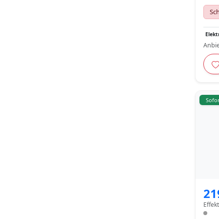
Sch
Elekt
Anbie
Sofor
21
Effek