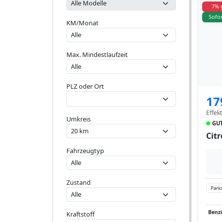
7% 
Sofor
KM/Monat
Max. Mindestlaufzeit
PLZ oder Ort
17
Effek
Umkreis
GUT
Cit
Fahrzeugtyp
Zustand
Parka
Benz
Kraftstoff