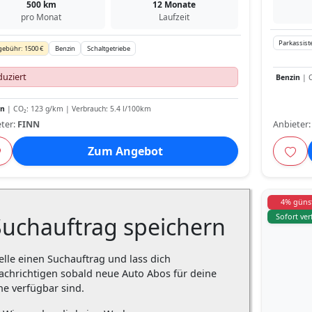
500 km
12 Monate
pro Monat
Laufzeit
Parkassist
gebühr: 1500 €
Benzin
Schaltgetriebe
uziert
Benzin
| C
in
| CO₂: 123 g/km | Verbrauch: 5.4 l/100km
ter:
FINN
Anbieter
Zum Angebot
4% günst
Sofort ve
Suchauftrag speichern
elle einen Suchauftrag und lass dich
achrichtigen sobald neue Auto Abos für deine
he verfügbar sind.