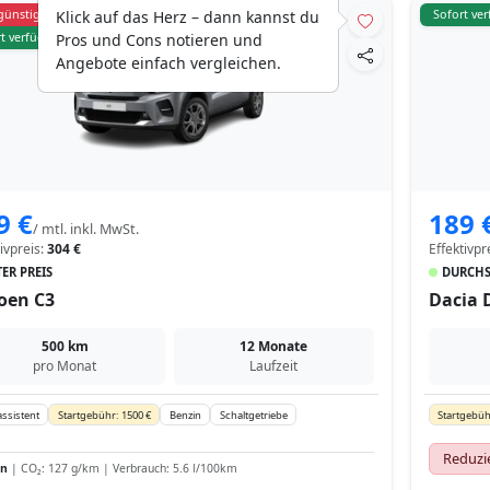
günstiger
Sofort ve
Klick auf das Herz – dann kannst du
t verfügbar
Pros und Cons notieren und
Angebote einfach vergleichen.
9 €
189 
/ mtl. inkl. MwSt.
tivpreis:
304 €
Effektivpr
ER PREIS
DURCHS
roen C3
Dacia 
500 km
12 Monate
pro Monat
Laufzeit
ssistent
Startgebühr: 1500 €
Benzin
Schaltgetriebe
Startgebüh
Reduzi
in
| CO₂: 127 g/km | Verbrauch: 5.6 l/100km