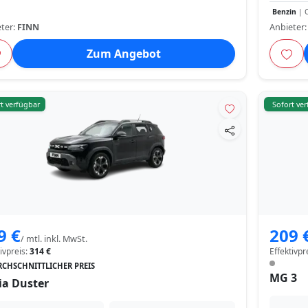
Benzin
| C
ter:
FINN
Anbieter
Zum Angebot
t verfügbar
Sofort ve
9 €
209 
/ mtl. inkl. MwSt.
tivpreis:
314 €
Effektivpr
CHSCHNITTLICHER PREIS
MG 3
ia Duster