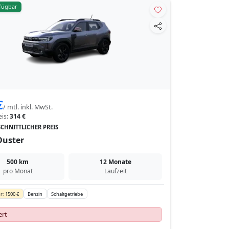
rfügbar
€
/ mtl. inkl. MwSt.
eis:
314 €
CHNITTLICHER PREIS
Duster
500 km
12 Monate
pro Monat
Laufzeit
r: 1500 €
Benzin
Schaltgetriebe
ert