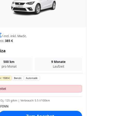
€
/ mtl. inkl. MwSt.
eis:
385 €
iza
500 km
9 Monate
pro Monat
Laufzeit
r: 1500 €
Benzin
Automatik
itet
O₂: 125 g/km | Verbrauch: 5.5 l/100km
:
FINN