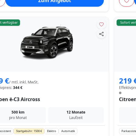
Zum Angebot
t verfügbar
Sofort ve
9 €
219 
/ mtl. inkl. MwSt.
tivpreis:
344 €
Effektivpr
oen ë-C3 Aircross
Citroen
500 km
12 Monate
pro Monat
Laufzeit
ssistent
Startgebühr: 1500 €
Elektro
Automatik
Parkassist