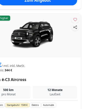
Zum Angebot
rfügbar
€
/ mtl. inkl. MwSt.
eis:
344 €
 ë-C3 Aircross
500 km
12 Monate
pro Monat
Laufzeit
ent
Startgebühr: 1500 €
Elektro
Automatik