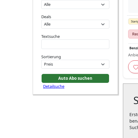
Deals
Start
Red
Textsuche
Benz
Anbie
Sortierung
Detailsuche
Erst
ben
Suc