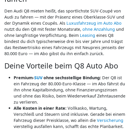
Den Audi Q8 mieten heißt, das sportlichste SUV-Coupé von
Audi zu fahren — mit der Präsenz eines Oberklasse-SUV und
der Dynamik eines Coupés. Als
Luxusfahrzeug im Auto Abo
nutzt du den Q8 mit fester Monatsrate,
ohne Anzahlung
und
ohne langfristige Verpflichtung. Beim
Leasing
eines Q8
bindest du dich typischerweise drei bis vier Jahre und trägst
das Restwertrisiko eines Fahrzeugs mit Neupreis jenseits der
80.000 Euro — im Abo gibst du ihn einfach zurück.
Deine Vorteile beim Q8 Auto Abo
Premium-
SUV
ohne sechsstellige Bindung:
Der Q8 ist
ein Fahrzeug der 80.000-Euro-Klasse — im Abo fährst du
ihn ohne Kapitalbindung, ohne Finanzierungszinsen
und ohne das Risiko, beim Wiederverkauf Zehntausende
zu verlieren.
Alle Kosten in einer Rate:
Vollkasko, Wartung,
Verschleiß und Steuern sind inklusive. Gerade bei einem
Fahrzeug dieser Preisklasse, wo allein die
Versicherung
vierstellig ausfallen kann, schafft das echte Planbarkeit.