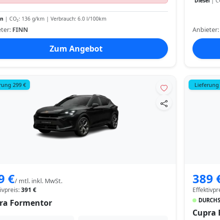
Diesel
| CO
in
| CO₂: 136 g/km | Verbrauch: 6.0 l/100km
ter:
FINN
Anbieter
Zum Angebot
rung 299 €
Lieferung
9 €
389 
/ mtl. inkl. MwSt.
tivpreis:
391 €
Effektivpr
DURCHS
ra Formentor
Cupra 