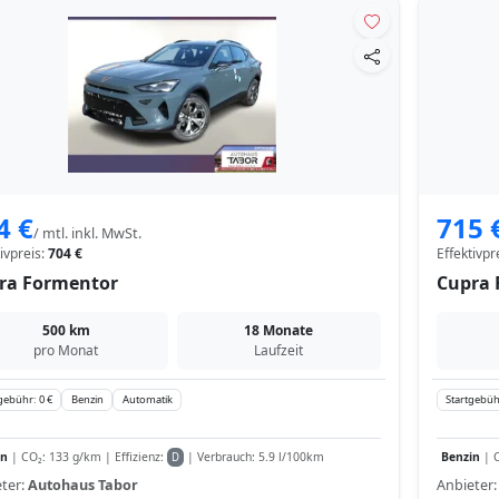
4 €
715 
/ mtl. inkl. MwSt.
tivpreis:
704 €
Effektivpr
ra Formentor
Cupra 
500 km
18 Monate
pro Monat
Laufzeit
gebühr: 0 €
Benzin
Automatik
Startgebüh
in
| CO₂: 133 g/km | Effizienz:
| Verbrauch: 5.9 l/100km
Benzin
| C
D
ter:
Autohaus Tabor
Anbieter