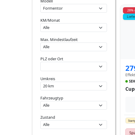
Modell
28% 
Liefe
KM/Monat
Max. Mindestlaufzeit
PLZ oder Ort
27
Effek
Umkreis
SEH
Cup
Fahrzeugtyp
Zustand
Start
Spa