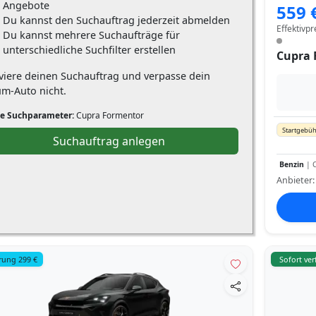
Angebote
559 
Du kannst den Suchauftrag jederzeit abmelden
Effektivpr
Du kannst mehrere Suchaufträge für
unterschiedliche Suchfilter erstellen
Cupra 
iviere deinen Suchauftrag und verpasse dein
um-Auto nicht.
e Suchparameter:
Cupra Formentor
Startgebüh
Suchauftrag anlegen
Benzin
| C
Anbieter
rung 299 €
Sofort ve