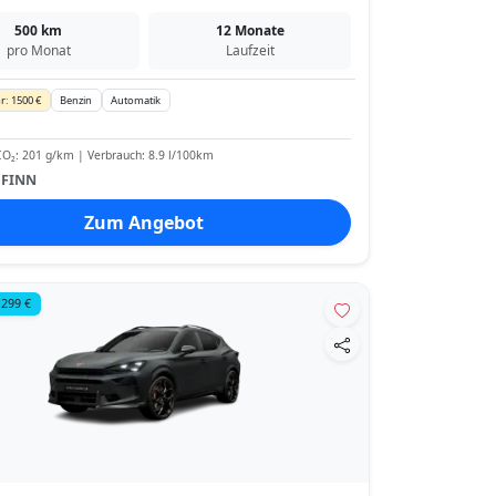
500 km
12 Monate
pro Monat
Laufzeit
r: 1500 €
Benzin
Automatik
O₂: 201 g/km | Verbrauch: 8.9 l/100km
:
FINN
Zum Angebot
 299 €