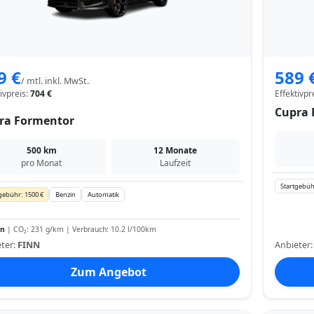
9 €
589 
/ mtl. inkl. MwSt.
tivpreis:
704 €
Effektivpr
Cupra 
ra Formentor
500 km
12 Monate
pro Monat
Laufzeit
Startgebüh
gebühr: 1500 €
Benzin
Automatik
in
| CO₂: 231 g/km | Verbrauch: 10.2 l/100km
ter:
FINN
Anbieter
Zum Angebot