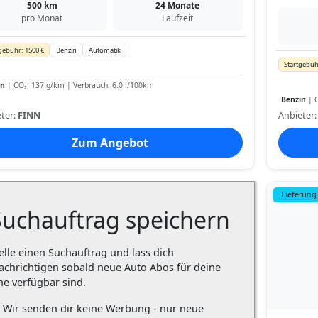
500 km
24 Monate
pro Monat
Laufzeit
gebühr: 1500 €
Benzin
Automatik
Startgebüh
in
| CO₂: 137 g/km | Verbrauch: 6.0 l/100km
Benzin
| C
ter:
FINN
Anbieter
Zum Angebot
Lieferung
Suchauftrag speichern
elle einen Suchauftrag und lass dich
achrichtigen sobald neue Auto Abos für deine
he verfügbar sind.
Wir senden dir keine Werbung - nur neue