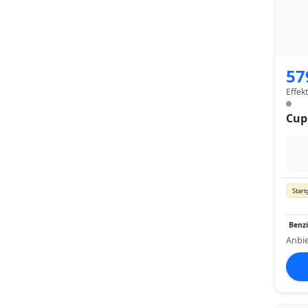
57
Effek
Cup
Start
Benz
Anbie