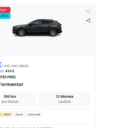
tiger
 299 €
€
/ mtl. inkl. MwSt.
eis:
414 €
TER PREIS
Formentor
500 km
12 Monate
pro Monat
Laufzeit
r: 1500 €
Diesel
Automatik