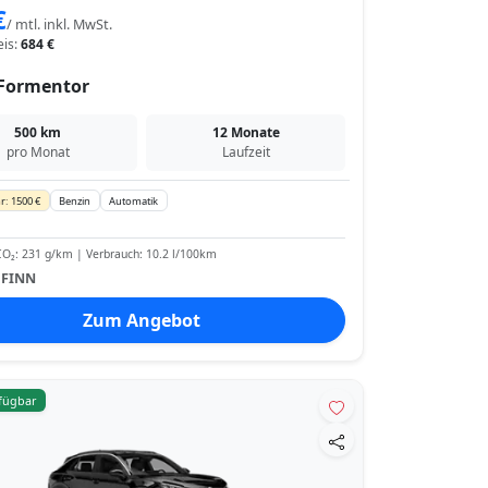
€
/ mtl. inkl. MwSt.
eis:
684 €
Formentor
500 km
12 Monate
pro Monat
Laufzeit
r: 1500 €
Benzin
Automatik
O₂: 231 g/km | Verbrauch: 10.2 l/100km
:
FINN
Zum Angebot
rfügbar