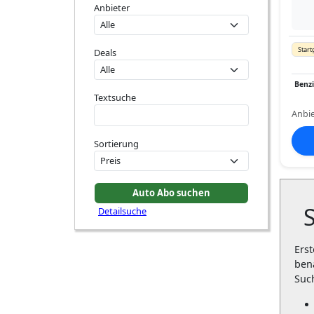
Anbieter
Start
Deals
Benz
Textsuche
Anbie
Sortierung
Detailsuche
Erst
ben
Suc