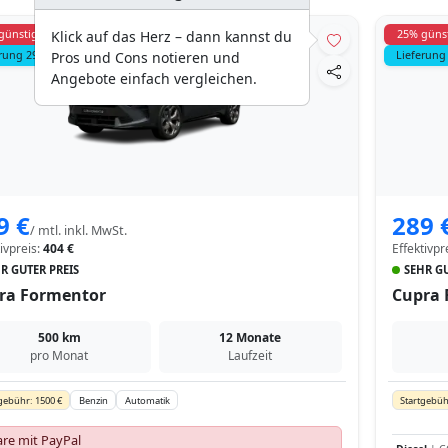
günstiger
25% güns
Klick auf das Herz – dann kannst du
rung 299 €
Lieferung
Pros und Cons notieren und
Angebote einfach vergleichen.
9 €
289 
/ mtl. inkl. MwSt.
tivpreis:
404 €
Effektivpr
R GUTER PREIS
SEHR GU
ra Formentor
Cupra 
500 km
12 Monate
pro Monat
Laufzeit
gebühr: 1500 €
Benzin
Automatik
Startgebüh
re mit PayPal