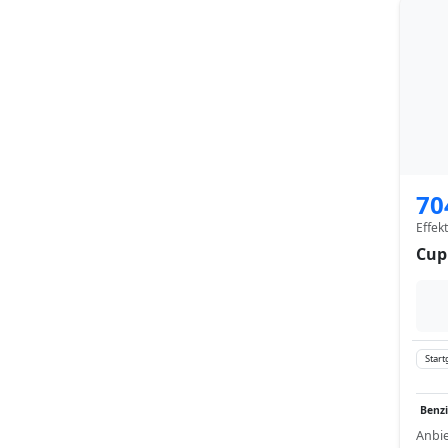
70
Effek
Cup
Start
Benz
Anbie