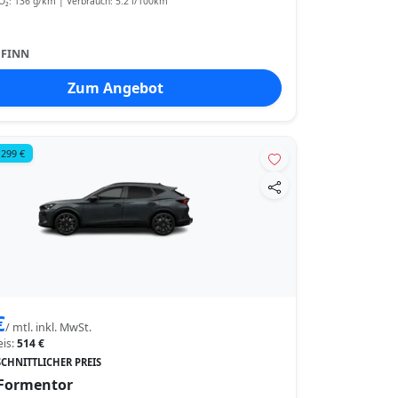
₂: 136 g/km | Verbrauch: 5.2 l/100km
:
FINN
Zum Angebot
 299 €
€
/ mtl. inkl. MwSt.
eis:
514 €
CHNITTLICHER PREIS
Formentor