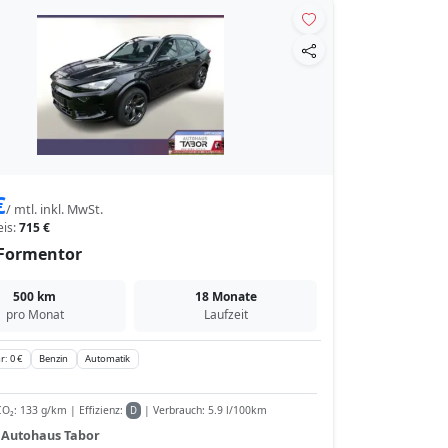
€
/ mtl. inkl. MwSt.
eis:
715 €
Formentor
500 km
18 Monate
pro Monat
Laufzeit
r: 0 €
Benzin
Automatik
O₂: 133 g/km | Effizienz:
| Verbrauch: 5.9 l/100km
D
:
Autohaus Tabor