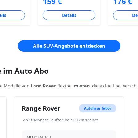
159 €
176 €
ils
Details
De
Alle SUV-Angebote entdecken
e im Auto Abo
ere Modelle von
Land Rover
flexibel
mieten
, die aktuell bei versc
Range Rover
Autohaus Tabor
Ab 18 Monate Laufzeit bei 500 km/Monat
AB MONATLICH