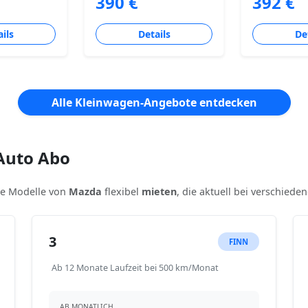
390 €
392 €
ils
Details
De
Alle Kleinwagen-Angebote entdecken
Auto Abo
ere Modelle von
Mazda
flexibel
mieten
, die aktuell bei verschiede
3
FINN
Ab 12 Monate Laufzeit bei 500 km/Monat
AB MONATLICH