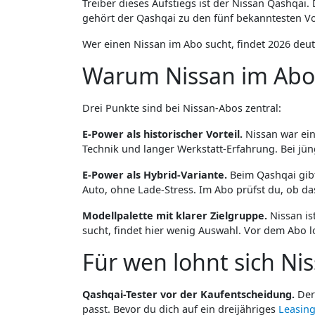
Treiber dieses Aufstiegs ist der Nissan Qashqai
gehört der Qashqai zu den fünf bekanntesten 
Wer einen Nissan im Abo sucht, findet 2026 deu
Warum Nissan im Abo?
Drei Punkte sind bei Nissan-Abos zentral:
E-Power als historischer Vorteil.
Nissan war eine
Technik und langer Werkstatt-Erfahrung. Bei j
E-Power als Hybrid-Variante.
Beim Qashqai gibt 
Auto, ohne Lade-Stress. Im Abo prüfst du, ob d
Modellpalette mit klarer Zielgruppe.
Nissan ist
sucht, findet hier wenig Auswahl. Vor dem Abo l
Für wen lohnt sich Ni
Qashqai-Tester vor der Kaufentscheidung.
Der 
passt. Bevor du dich auf ein dreijähriges
Leasin