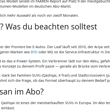
. Das Modell landet im FAAREN-Report auf Platz 9 der meistgebucht
Volumen-Modellen im deutschen Abo-Markt.
tlich mehr Auswahl als noch vor zwölf Monaten.
 Was du beachten solltest
r der Pioniere bei E-Autos. Der Leaf läuft seit 2010, der Ariya sei
üngeren Marken wie
BYD
oder MG ist die Service-Infrastruktur in D
es das e-Power-System. Ein Verbrenner lädt nur den Akku, gefahre
as Konzept zu deinem Profil passt — gerade als Brücke vom Verbr
 stark bei Familien-SUVs (Qashqai, X-Trail) und Stadtcrossovern (J
ohnt sich die Frage, ob das Format überhaupt zu deinem Bedarf pa
ssan im Abo?
Qashqai ist eines der meistverkauften SUVs in Europa. Im Abo te
g
einlässt.