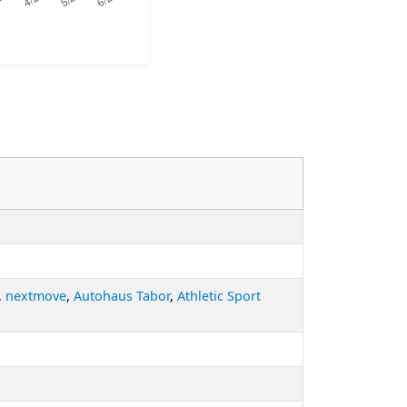
,
nextmove
,
Autohaus Tabor
,
Athletic Sport