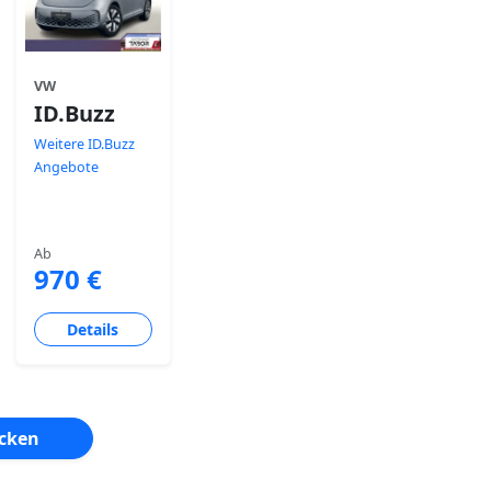
VW
ID.Buzz
Weitere ID.Buzz
Angebote
Ab
970 €
Details
ecken