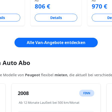
Ab
Ab
806 €
970 €
ils
Details
De
Alle Van-Angebote entdecken
m Auto Abo
ere Modelle von
Peugeot
flexibel
mieten
, die aktuell bei verschie
2008
FINN
Ab 12 Monate Laufzeit bei 500 km/Monat