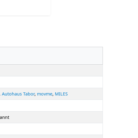
,
Autohaus Tabor
,
movme
,
MILES
kannt