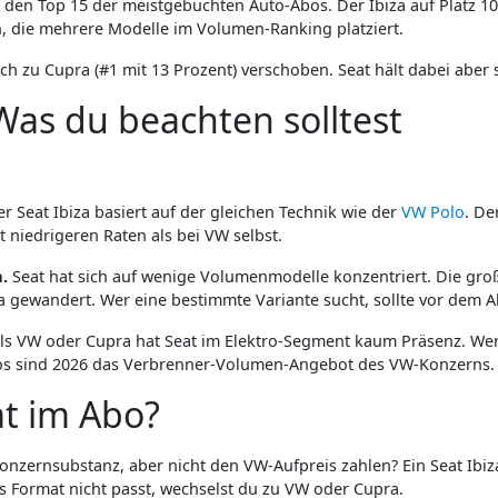
 den Top 15 der meistgebuchten Auto-Abos. Der Ibiza auf Platz 10 
n, die mehrere Modelle im Volumen-Ranking platziert.
 zu Cupra (#1 mit 13 Prozent) verschoben. Seat hält dabei aber st
as du beachten solltest
r Seat Ibiza basiert auf der gleichen Technik wie der
VW Polo
. De
niedrigeren Raten als bei VW selbst.
.
Seat hat sich auf wenige Volumenmodelle konzentriert. Die groß
ra gewandert. Wer eine bestimmte Variante sucht, sollte vor dem A
s VW oder Cupra hat Seat im Elektro-Segment kaum Präsenz. Wer au
bos sind 2026 das Verbrenner-Volumen-Angebot des VW-Konzerns.
at im Abo?
onzernsubstanz, aber nicht den VW-Aufpreis zahlen? Ein Seat Ibiza
 Format nicht passt, wechselst du zu VW oder Cupra.