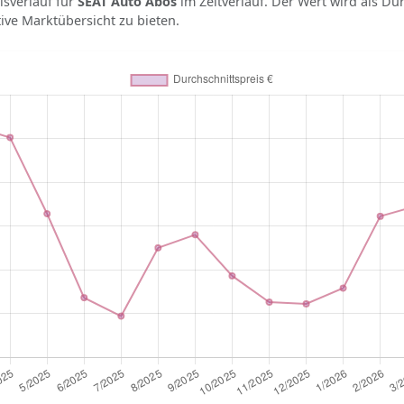
isverlauf für
SEAT Auto Abos
im Zeitverlauf. Der Wert wird als Du
tive Marktübersicht zu bieten.