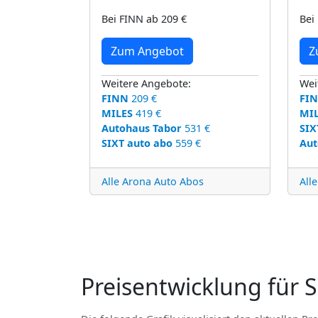
Bei FINN ab 209 €
Bei
Zum Angebot
Z
Weitere Angebote:
Wei
FINN
209 €
FI
MILES
419 €
MI
Autohaus Tabor
531 €
SIX
SIXT auto abo
559 €
Aut
Alle Arona Auto Abos
All
Preisentwicklung für 