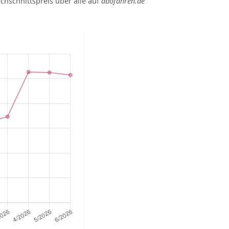
rchschnittspreis über alle auf
abofahren.de