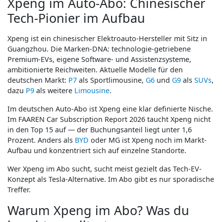
Xpeng im Auto-Abo: Chinesischer
Tech-Pionier im Aufbau
Xpeng ist ein chinesischer Elektroauto-Hersteller mit Sitz in
Guangzhou. Die Marken-DNA: technologie-getriebene
Premium-EVs, eigene Software- und Assistenzsysteme,
ambitionierte Reichweiten. Aktuelle Modelle für den
deutschen Markt:
P7
als Sportlimousine,
G6
und
G9
als
SUVs
,
dazu
P9
als weitere
Limousine
.
Im deutschen Auto-Abo ist Xpeng eine klar definierte Nische.
Im FAAREN Car Subscription Report 2026 taucht Xpeng nicht
in den Top 15 auf — der Buchungsanteil liegt unter 1,6
Prozent. Anders als
BYD
oder MG ist Xpeng noch im Markt-
Aufbau und konzentriert sich auf einzelne Standorte.
Wer Xpeng im Abo sucht, sucht meist gezielt das Tech-EV-
Konzept als Tesla-Alternative. Im Abo gibt es nur sporadische
Treffer.
Warum Xpeng im Abo? Was du