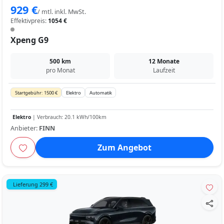
929 €
/ mtl. inkl. MwSt.
Effektivpreis:
1054 €
Xpeng G9
500 km
12 Monate
pro Monat
Laufzeit
Startgebühr: 1500 €
Elektro
Automatik
Elektro
| Verbrauch: 20.1 kWh/100km
Anbieter:
FINN
Zum Angebot
Lieferung 299 €