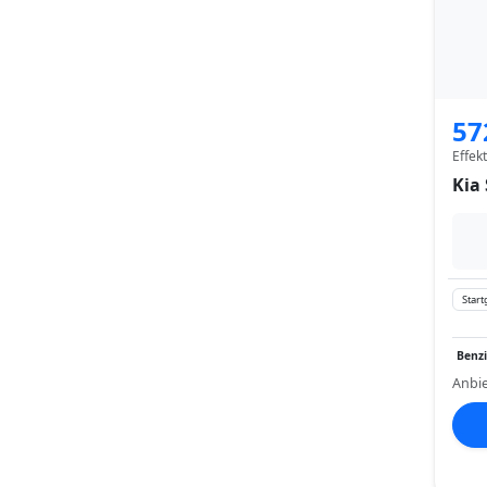
57
Effek
Kia 
Start
Benz
Anbie