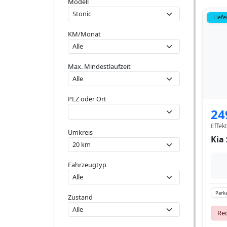
Modell
Liefe
KM/Monat
Max. Mindestlaufzeit
PLZ oder Ort
24
Effek
Umkreis
Kia 
Fahrzeugtyp
Parka
Zustand
Red