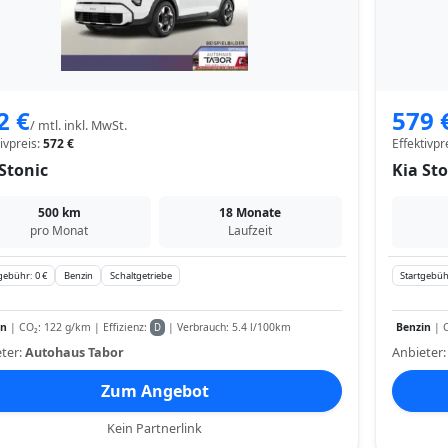
2 €
579 
/ mtl. inkl. MwSt.
tivpreis:
572 €
Effektivpr
Stonic
Kia Sto
500 km
18 Monate
pro Monat
Laufzeit
gebühr: 0 €
Benzin
Schaltgetriebe
Startgebüh
in
| CO₂: 122 g/km | Effizienz:
| Verbrauch: 5.4 l/100km
Benzin
| C
D
ter:
Autohaus Tabor
Anbieter
Zum Angebot
Kein Partnerlink