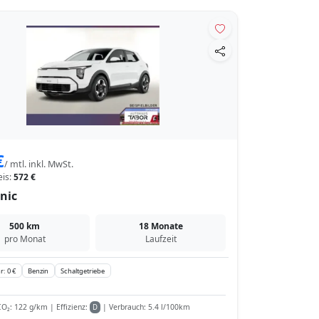
€
/ mtl. inkl. MwSt.
eis:
572 €
nic
500 km
18 Monate
pro Monat
Laufzeit
r: 0 €
Benzin
Schaltgetriebe
O₂: 122 g/km | Effizienz:
| Verbrauch: 5.4 l/100km
D