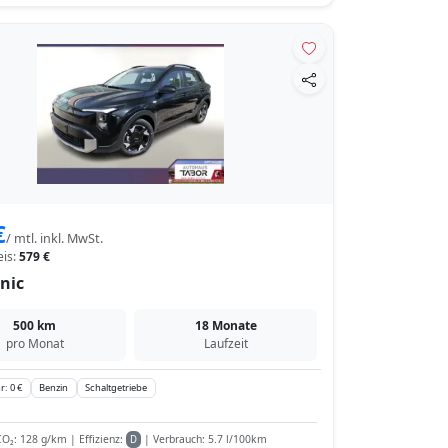
€
/ mtl. inkl. MwSt.
eis:
579 €
nic
500 km
18 Monate
pro Monat
Laufzeit
r: 0 €
Benzin
Schaltgetriebe
O₂: 128 g/km | Effizienz:
| Verbrauch: 5.7 l/100km
D