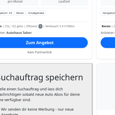
pro Monat
Laufzeit
gebühr: 0 €
Benzin
Schaltgetriebe
Startgebüh
in
| CO₂: 122 g/km | Effizienz:
| Verbrauch: 5.4 l/100km
Benzin
| C
D
ter:
Autohaus Tabor
Anbieter
Zum Angebot
Kein Partnerlink
Suchauftrag speichern
elle einen Suchauftrag und lass dich
achrichtigen sobald neue Auto Abos für deine
he verfügbar sind.
Wir senden dir keine Werbung - nur neue
Angebote