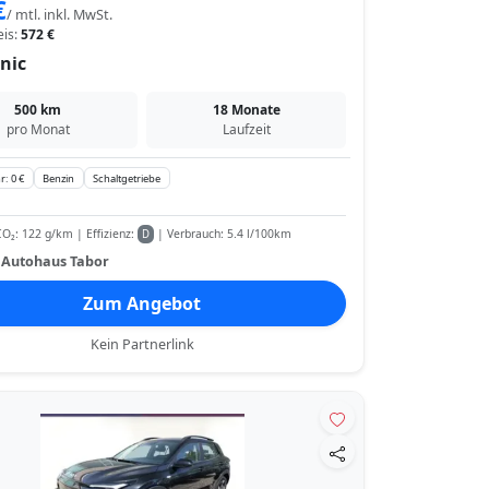
€
/ mtl. inkl. MwSt.
eis:
572 €
nic
500 km
18 Monate
pro Monat
Laufzeit
r: 0 €
Benzin
Schaltgetriebe
O₂: 122 g/km | Effizienz:
| Verbrauch: 5.4 l/100km
D
:
Autohaus Tabor
Zum Angebot
Kein Partnerlink