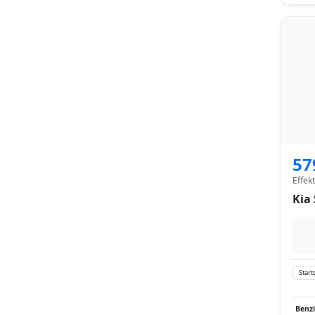
57
Effek
Kia 
Start
Benz