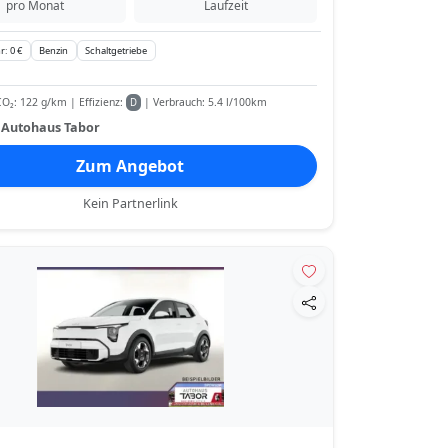
pro Monat
Laufzeit
r: 0 €
Benzin
Schaltgetriebe
O₂: 122 g/km | Effizienz:
| Verbrauch: 5.4 l/100km
D
:
Autohaus Tabor
Zum Angebot
Kein Partnerlink