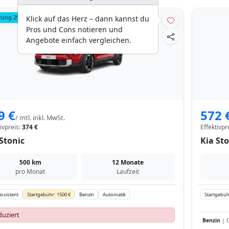
rung 299 €
Klick auf das Herz – dann kannst du
Pros und Cons notieren und
Angebote einfach vergleichen.
9 €
572 
/ mtl. inkl. MwSt.
tivpreis:
374 €
Effektivpr
Stonic
Kia Sto
500 km
12 Monate
pro Monat
Laufzeit
ssistent
Startgebühr: 1500 €
Benzin
Automatik
Startgebüh
uziert
Benzin
| C