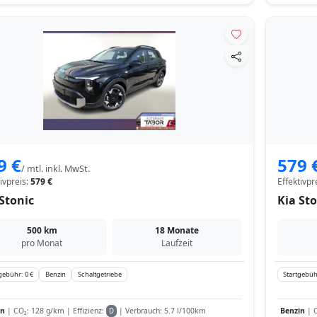
9 €
579 
/ mtl. inkl. MwSt.
tivpreis:
579 €
Effektivpr
Stonic
Kia Sto
500 km
18 Monate
pro Monat
Laufzeit
gebühr: 0 €
Benzin
Schaltgetriebe
Startgebüh
in
| CO₂: 128 g/km | Effizienz:
| Verbrauch: 5.7 l/100km
Benzin
| C
D