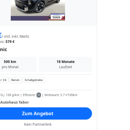
€
/ mtl. inkl. MwSt.
eis:
579 €
nic
500 km
18 Monate
pro Monat
Laufzeit
r: 0 €
Benzin
Schaltgetriebe
O₂: 128 g/km | Effizienz:
| Verbrauch: 5.7 l/100km
D
:
Autohaus Tabor
Zum Angebot
Kein Partnerlink