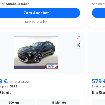
ter:
Autohaus Tabor
Anbieter
Zum Angebot
Kein Partnerlink
9 €
579 
/ mtl. inkl. MwSt.
tivpreis:
579 €
Effektivpr
Stonic
Kia Sto
500 km
18 Monate