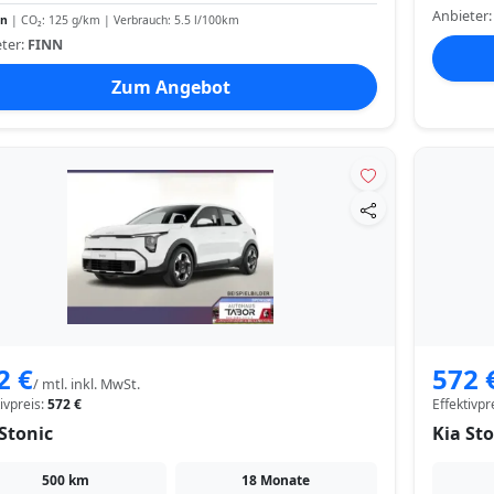
Anbieter
in
| CO₂: 125 g/km | Verbrauch: 5.5 l/100km
ter:
FINN
Zum Angebot
2 €
572 
/ mtl. inkl. MwSt.
tivpreis:
572 €
Effektivpr
Stonic
Kia Sto
500 km
18 Monate