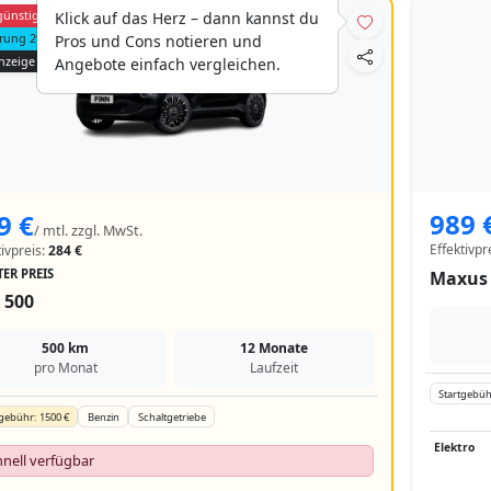
günstiger
Klick auf das Herz – dann kannst du
erung 299 €
Pros und Cons notieren und
nzeige
Angebote einfach vergleichen.
989 
9 €
/ mtl. zzgl. MwSt.
Effektivpr
tivpreis:
284 €
ER PREIS
Maxus 
 500
500 km
12 Monate
pro Monat
Laufzeit
Startgebüh
gebühr: 1500 €
Benzin
Schaltgetriebe
Elektro
hnell verfügbar