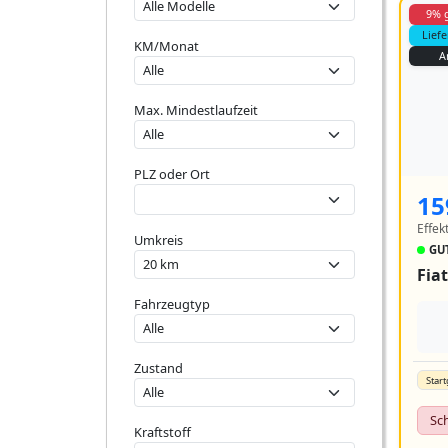
9% 
Lief
KM/Monat
A
Max. Mindestlaufzeit
PLZ oder Ort
15
Effek
Umkreis
GUT
Fiat
Fahrzeugtyp
Zustand
Start
Sc
Kraftstoff