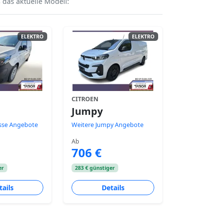
 das aktuelle Modell:
ELEKTRO
ELEKTRO
CITROEN
Jumpy
asse Angebote
Weitere Jumpy Angebote
Ab
706 €
er
283 € günstiger
tails
Details