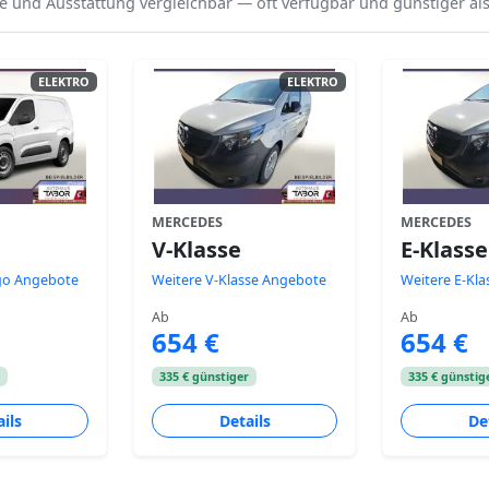
e und Ausstattung vergleichbar — oft verfügbar und günstiger als
ELEKTRO
ELEKTRO
MERCEDES
MERCEDES
V-Klasse
E-Klasse
ngo Angebote
Weitere V-Klasse Angebote
Weitere E-Kl
Ab
Ab
654 €
654 €
r
335 € günstiger
335 € günstig
ils
Details
De