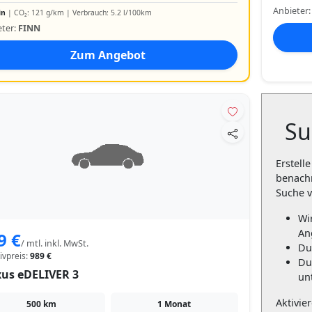
Anbieter
in
| CO₂: 121 g/km | Verbrauch: 5.2 l/100km
eter:
FINN
Zum Angebot
Su
Erstell
benachr
Suche v
Wi
An
9 €
/ mtl. inkl. MwSt.
Du
tivpreis:
989 €
Du
us eDELIVER 3
unt
Aktivie
500 km
1 Monat