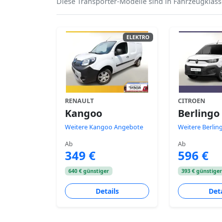
Diese Transporter-Modelle sind in Fahrzeugklass
ELEKTRO
RENAULT
CITROEN
Kangoo
Berlingo
Weitere Kangoo Angebote
Weitere Berli
Ab
Ab
349 €
596 €
640 € günstiger
393 € günstige
Details
Deta