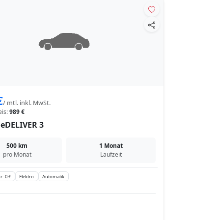
€
/ mtl. inkl. MwSt.
eis:
989 €
eDELIVER 3
500 km
1 Monat
pro Monat
Laufzeit
r: 0 €
Elektro
Automatik