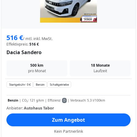
516 €
/ mtl. inkl. MwSt.
Effektivpreis:
516 €
Dacia Sandero
500 km
18 Monate
pro Monat
Laufzeit
Startgebühr: 0 €
Benzin
Schaltgetriebe
Benzin
| CO₂: 121 g/km | Effizienz:
| Verbrauch: 5.3 l/100km
D
Anbieter:
Autohaus Tabor
Zum Angebot
Kein Partnerlink