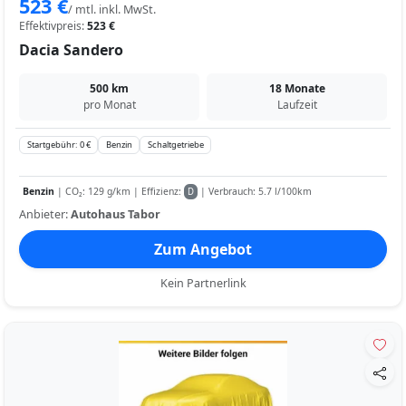
523 €
/ mtl. inkl. MwSt.
Effektivpreis:
523 €
Dacia Sandero
500 km
18 Monate
pro Monat
Laufzeit
Startgebühr: 0 €
Benzin
Schaltgetriebe
Benzin
| CO₂: 129 g/km | Effizienz:
| Verbrauch: 5.7 l/100km
D
Anbieter:
Autohaus Tabor
Zum Angebot
Kein Partnerlink