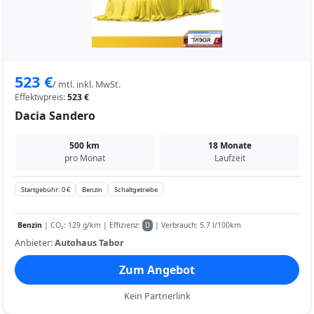
523 €
/ mtl. inkl. MwSt.
Effektivpreis:
523 €
Dacia Sandero
500 km
18 Monate
pro Monat
Laufzeit
Startgebühr: 0 €
Benzin
Schaltgetriebe
Benzin
| CO₂: 129 g/km | Effizienz:
| Verbrauch: 5.7 l/100km
D
Anbieter:
Autohaus Tabor
Zum Angebot
Kein Partnerlink