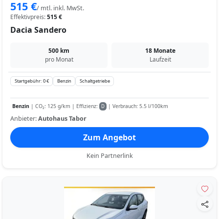
515 €
/ mtl. inkl. MwSt.
Effektivpreis:
515 €
Dacia Sandero
500 km
18 Monate
pro Monat
Laufzeit
Startgebühr: 0 €
Benzin
Schaltgetriebe
Benzin
| CO₂: 125 g/km | Effizienz:
| Verbrauch: 5.5 l/100km
D
Anbieter:
Autohaus Tabor
Zum Angebot
Kein Partnerlink