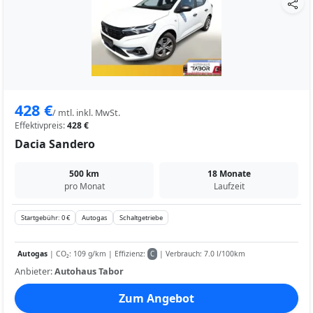
428 €
/ mtl. inkl. MwSt.
Effektivpreis:
428 €
Dacia Sandero
500 km
18 Monate
pro Monat
Laufzeit
Startgebühr: 0 €
Autogas
Schaltgetriebe
Autogas
| CO₂: 109 g/km | Effizienz:
| Verbrauch: 7.0 l/100km
C
Anbieter:
Autohaus Tabor
Zum Angebot