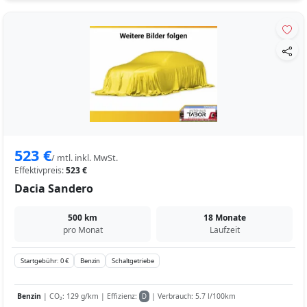
523 €
/ mtl. inkl. MwSt.
Effektivpreis:
523 €
Dacia Sandero
500 km
18 Monate
pro Monat
Laufzeit
Startgebühr: 0 €
Benzin
Schaltgetriebe
Benzin
| CO₂: 129 g/km | Effizienz:
| Verbrauch: 5.7 l/100km
D