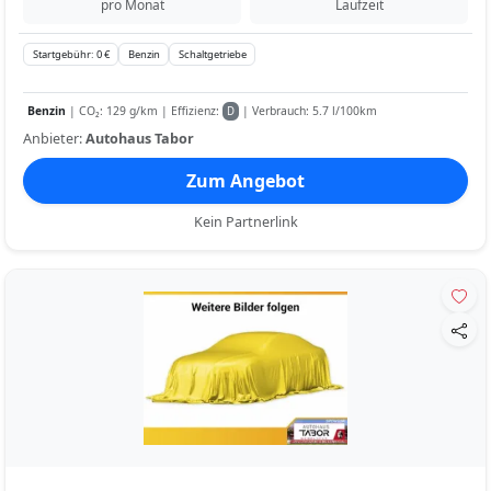
pro Monat
Laufzeit
Startgebühr: 0 €
Benzin
Schaltgetriebe
Benzin
| CO₂: 129 g/km | Effizienz:
| Verbrauch: 5.7 l/100km
D
Anbieter:
Autohaus Tabor
Zum Angebot
Kein Partnerlink