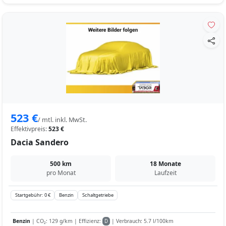
523 €
/ mtl. inkl. MwSt.
Effektivpreis:
523 €
Dacia Sandero
500 km
18 Monate
pro Monat
Laufzeit
Startgebühr: 0 €
Benzin
Schaltgetriebe
Benzin
| CO₂: 129 g/km | Effizienz:
| Verbrauch: 5.7 l/100km
D