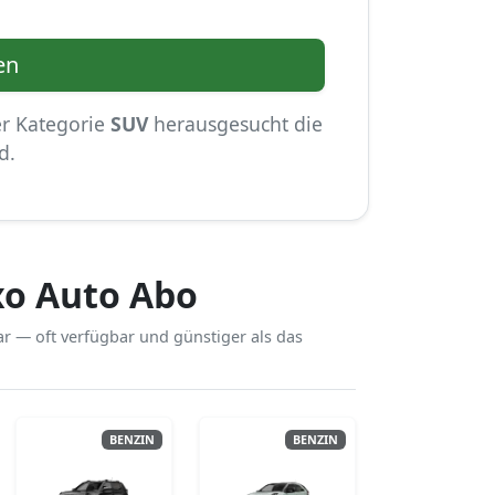
en
er Kategorie
SUV
herausgesucht die
d.
xo Auto Abo
r — oft verfügbar und günstiger als das
BENZIN
BENZIN