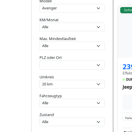
Modell
Sofor
KM/Monat
Max. Mindestlaufzeit
PLZ oder Ort
23
Effek
Umkreis
DUR
Jee
Fahrzeugtyp
Zustand
Parka