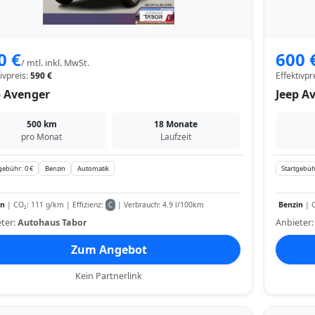
0 €
600 
/ mtl. inkl. MwSt.
tivpreis:
590 €
Effektivpr
p Avenger
Jeep A
500 km
18 Monate
pro Monat
Laufzeit
gebühr: 0 €
Benzin
Automatik
Startgebüh
in
| CO₂: 111 g/km | Effizienz:
| Verbrauch: 4.9 l/100km
Benzin
| C
C
ter:
Autohaus Tabor
Anbieter
Zum Angebot
Kein Partnerlink