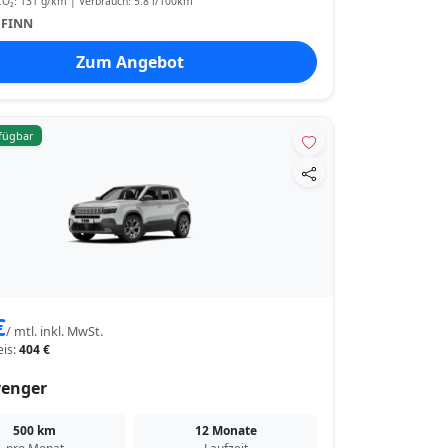
O₂: 131 g/km | Verbrauch: 5.8 l/100km
:
FINN
Zum Angebot
rfügbar
€
/ mtl. inkl. MwSt.
eis:
404 €
venger
500 km
12 Monate