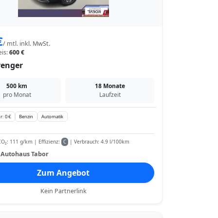
€
/ mtl. inkl. MwSt.
eis:
600 €
venger
500 km
18 Monate
pro Monat
Laufzeit
r: 0 €
Benzin
Automatik
O₂: 111 g/km | Effizienz:
| Verbrauch: 4.9 l/100km
C
:
Autohaus Tabor
Zum Angebot
Kein Partnerlink