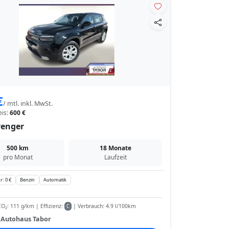
€
/ mtl. inkl. MwSt.
eis:
600 €
venger
500 km
18 Monate
pro Monat
Laufzeit
r: 0 €
Benzin
Automatik
O₂: 111 g/km | Effizienz:
| Verbrauch: 4.9 l/100km
C
:
Autohaus Tabor