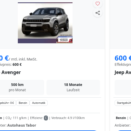
0 €
600 
/ mtl. inkl. MwSt.
tivpreis:
600 €
Effektivpr
p Avenger
Jeep A
500 km
18 Monate
pro Monat
Laufzeit
gebühr: 0 €
Benzin
Automatik
Startgebüh
in
| CO₂: 111 g/km | Effizienz:
| Verbrauch: 4.9 l/100km
Benzin
| C
C
ter:
Autohaus Tabor
Anbieter