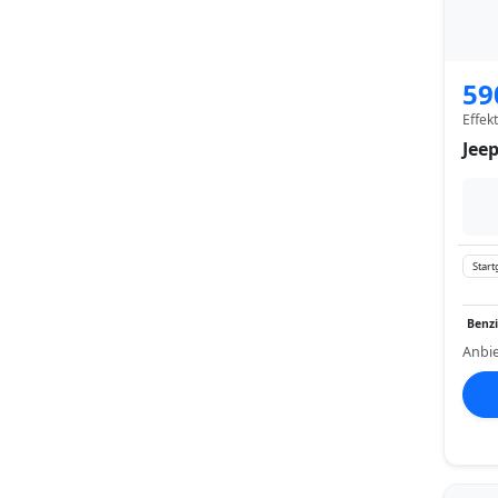
59
Effek
Jee
Start
Benz
Anbie