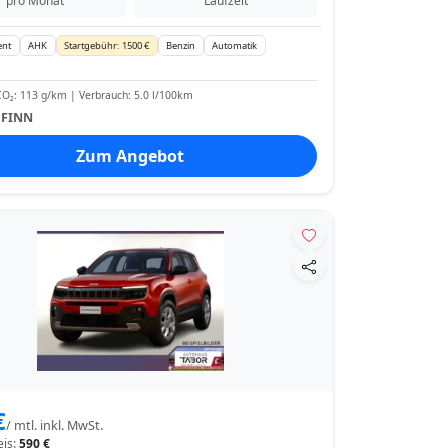
pro Monat
Laufzeit
ent
AHK
Startgebühr: 1500 €
Benzin
Automatik
O₂: 113 g/km | Verbrauch: 5.0 l/100km
:
FINN
Zum Angebot
€
/ mtl. inkl. MwSt.
eis:
590 €