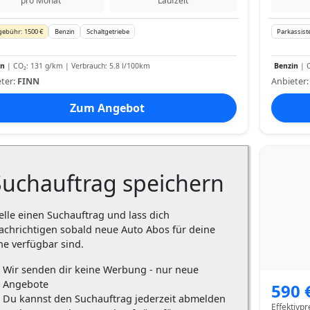
pro Monat
Laufzeit
gebühr: 1500 €
Benzin
Schaltgetriebe
Parkassist
in
| CO₂: 131 g/km | Verbrauch: 5.8 l/100km
Benzin
| C
ter:
FINN
Anbieter
Zum Angebot
Suchauftrag speichern
elle einen Suchauftrag und lass dich
achrichtigen sobald neue Auto Abos für deine
he verfügbar sind.
Wir senden dir keine Werbung - nur neue
Angebote
590 
Du kannst den Suchauftrag jederzeit abmelden
Effektivpr