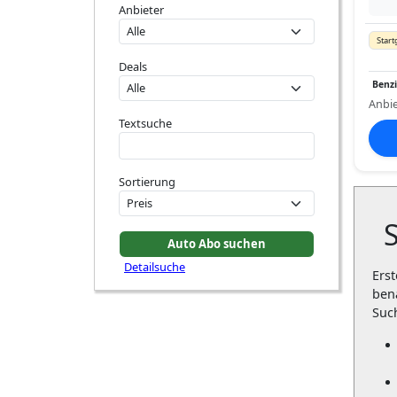
Anbieter
Start
Deals
Benz
Anbie
Textsuche
Sortierung
Detailsuche
Erst
ben
Suc