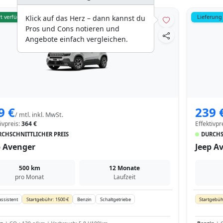
t verfügbar
Lieferung
Klick auf das Herz – dann kannst du
Pros und Cons notieren und
Angebote einfach vergleichen.
9 €
239 
/ mtl. inkl. MwSt.
tivpreis:
364 €
Effektivpr
CHSCHNITTLICHER PREIS
DURCHS
p Avenger
Jeep A
500 km
12 Monate
pro Monat
Laufzeit
ssistent
Startgebühr: 1500 €
Benzin
Schaltgetriebe
Startgebüh