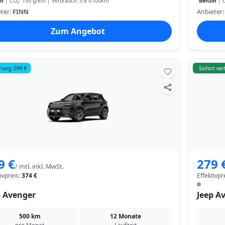
in
| CO₂: 130 g/km | Verbrauch: 5.8 l/100km
Benzin
| C
ter:
FINN
Anbieter
Zum Angebot
rung 299 €
Sofort ve
9 €
279 
/ mtl. inkl. MwSt.
tivpreis:
374 €
Effektivpr
p Avenger
Jeep A
500 km
12 Monate