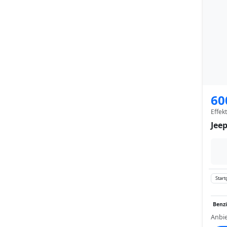
60
Effek
Jee
Start
Benz
Anbie