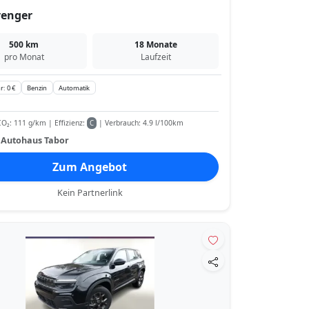
venger
500 km
18 Monate
pro Monat
Laufzeit
r: 0 €
Benzin
Automatik
O₂: 111 g/km | Effizienz:
| Verbrauch: 4.9 l/100km
C
:
Autohaus Tabor
Zum Angebot
Kein Partnerlink