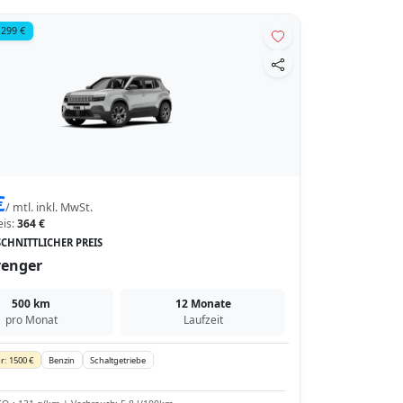
 299 €
€
/ mtl. inkl. MwSt.
eis:
364 €
CHNITTLICHER PREIS
venger
500 km
12 Monate
pro Monat
Laufzeit
r: 1500 €
Benzin
Schaltgetriebe