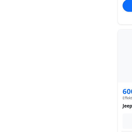
60
Effek
Jee