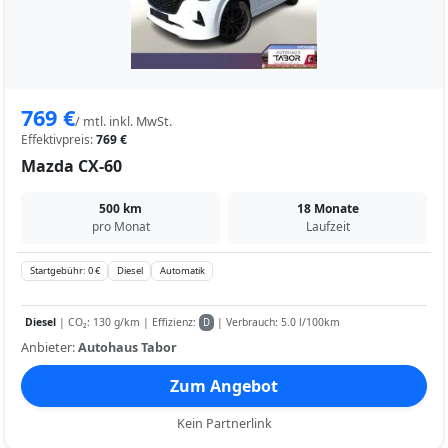
769 €
/ mtl. inkl. MwSt.
Effektivpreis:
769 €
Mazda CX-60
500 km
18 Monate
pro Monat
Laufzeit
Startgebühr: 0 €
Diesel
Automatik
Diesel
| CO₂: 130 g/km | Effizienz:
| Verbrauch: 5.0 l/100km
D
Anbieter:
Autohaus Tabor
Zum Angebot
Kein Partnerlink