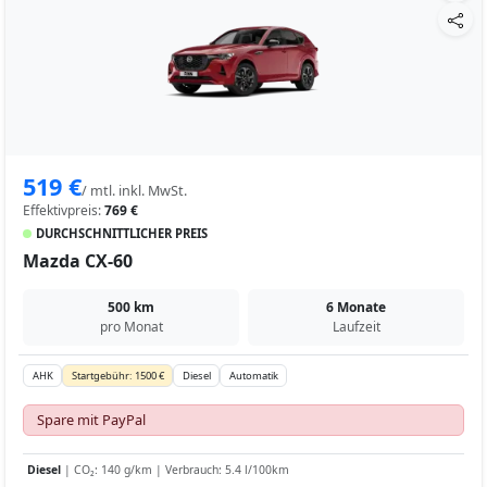
519 €
/ mtl. inkl. MwSt.
Effektivpreis:
769 €
DURCHSCHNITTLICHER PREIS
Mazda CX-60
500 km
6 Monate
pro Monat
Laufzeit
AHK
Startgebühr: 1500 €
Diesel
Automatik
Spare mit PayPal
Diesel
| CO₂: 140 g/km | Verbrauch: 5.4 l/100km