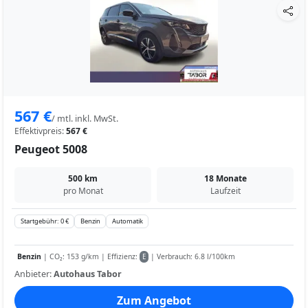
567 €
/ mtl. inkl. MwSt.
Effektivpreis:
567 €
Peugeot 5008
500 km
18 Monate
pro Monat
Laufzeit
Startgebühr: 0 €
Benzin
Automatik
Benzin
| CO₂: 153 g/km | Effizienz:
| Verbrauch: 6.8 l/100km
E
Anbieter:
Autohaus Tabor
Zum Angebot