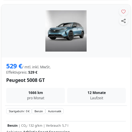
529 €
/ mtl. inkl. MwSt.
Effektivpreis:
529 €
Peugeot 5008 GT
1666 km
12 Monate
pro Monat
Laufzeit
Startgebühr: 0 €
Benzin
Automatik
Benzin
| CO₂: 132 g/km | Verbrauch: 5,7 l