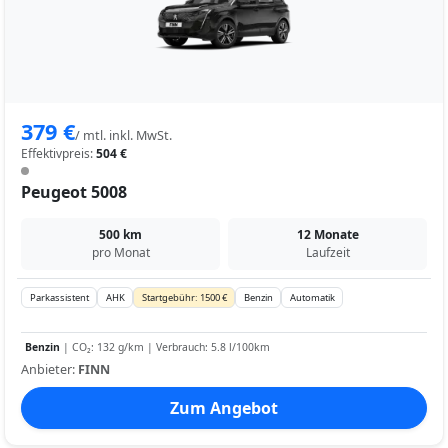
379 €
/ mtl. inkl. MwSt.
Effektivpreis:
504 €
Peugeot 5008
500 km
12 Monate
pro Monat
Laufzeit
Parkassistent
AHK
Startgebühr: 1500 €
Benzin
Automatik
Benzin
| CO₂: 132 g/km | Verbrauch: 5.8 l/100km
Anbieter:
FINN
Zum Angebot