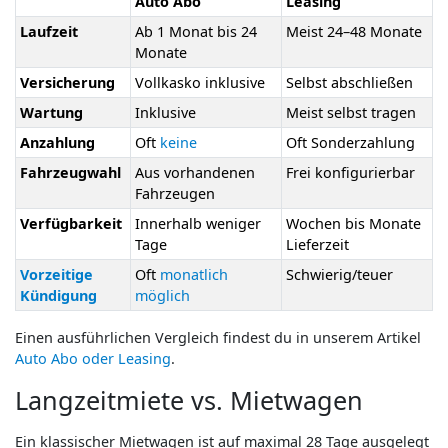
Auto Abo
Leasing
Laufzeit
Ab 1 Monat bis 24
Meist 24–48 Monate
Monate
Versicherung
Vollkasko inklusive
Selbst abschließen
Wartung
Inklusive
Meist selbst tragen
Anzahlung
Oft
keine
Oft Sonderzahlung
Fahrzeugwahl
Aus vorhandenen
Frei konfigurierbar
Fahrzeugen
Verfügbarkeit
Innerhalb weniger
Wochen bis Monate
Tage
Lieferzeit
Vorzeitige
Oft
monatlich
Schwierig/teuer
Kündigung
möglich
Einen ausführlichen Vergleich findest du in unserem Artikel
Auto Abo oder Leasing
.
Langzeitmiete vs. Mietwagen
Ein klassischer Mietwagen ist auf maximal 28 Tage ausgelegt