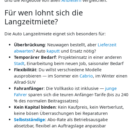
und die Angebote von allen
Anbietern
vergleichen.
Für wen lohnt sich die
Langzeitmiete?
Die Auto Langzeitmiete eignet sich besonders für:
Überbrückung
: Neuwagen bestellt, aber
Lieferzeit
abwarten
? Auto
kaputt
und Ersatz nötig?
Temporärer Bedarf
: Projekteinsatz in einer anderen
Stadt
, Einarbeitung beim neuen Job, saisonaler Bedarf
Flexibilität
: Du willst verschiedene Modelle
ausprobieren — im Sommer ein
Cabrio
, im Winter einen
Allrad-SUV
Fahranfänger
: Die Vollkasko ist inklusive —
junge
Fahrer
sparen sich die teuren Anfänger-Tarife (bis zu 240
% des normalen Beitragssatzes)
Kein Kapital binden
: Kein Kaufpreis, kein Wertverlust,
keine bösen Überraschungen bei Reparaturen
Selbstständige
: Abo-Rate als Betriebsausgabe
absetzbar, flexibel an Auftragslage anpassbar