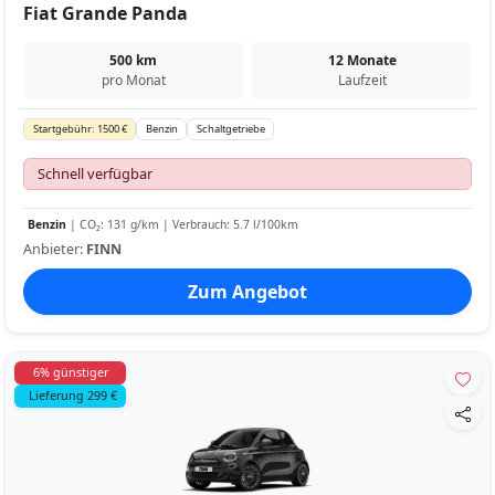
Fiat Grande Panda
500 km
12 Monate
pro Monat
Laufzeit
Startgebühr: 1500 €
Benzin
Schaltgetriebe
Schnell verfügbar
Benzin
| CO₂: 131 g/km | Verbrauch: 5.7 l/100km
Anbieter:
FINN
Zum Angebot
6% günstiger
Lieferung 299 €