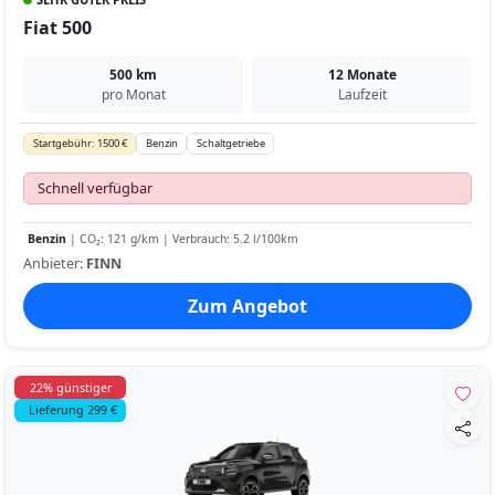
Fiat 500
500 km
12 Monate
pro Monat
Laufzeit
Startgebühr: 1500 €
Benzin
Schaltgetriebe
Schnell verfügbar
Benzin
| CO₂: 121 g/km | Verbrauch: 5.2 l/100km
Anbieter:
FINN
Zum Angebot
22% günstiger
Lieferung 299 €