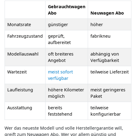
Gebrauchtwagen
Abo
Neuwagen Abo
Monatsrate
günstiger
höher
Fahrzeugzustand
geprüft,
fabrikneu
aufbereitet
Modellauswahl
oft breiteres
abhängig von
Angebot
Verfügbarkeit
Wartezeit
meist sofort
teilweise Lieferzeit
verfügbar
Laufleistung
höhere Kilometer
meist geringeres
möglich
Paket
Ausstattung
bereits
teilweise
feststehend
konfigurierbar
Wer das neueste Modell und volle Herstellergarantie will,
greift zum Neuwagen Abo. Wer vor allem günstig und