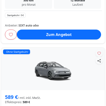
500 km
12 Monate
pro Monat
Laufzeit
Startgebühr: 0 €
Anbieter:
SIXT auto abo
Zum Angebot
Ohne Startgebühr
589 €
/ mtl. inkl. MwSt.
Effektivpreis:
589 €